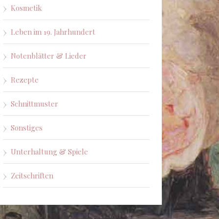
Kosmetik
Leben im 19. Jahrhundert
Notenblätter & Lieder
Rezepte
Schnittmuster
Sonstiges
Unterhaltung & Spiele
Zeitschriften