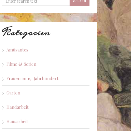
Kategorien
Amüsantes
Filme & Serien
Frauen im 19. Jahrhundert
Garten
Handarbeit
Hausarbeit