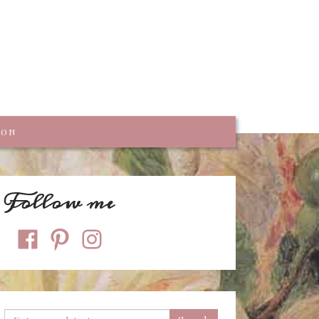
trumpf
KON
Follow me
facebook
pinterest
instagram