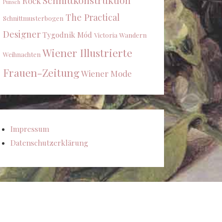
Schnittkonstruktion
Rock
Punsch
The Practical
Schnittmusterbogen
Designer
Tygodnik Mód
Victoria
Wandern
Wiener Illustrierte
Weihnachten
Frauen-Zeitung
Wiener Mode
Impressum
Datenschutzerklärung