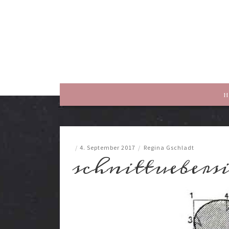
rewriting history
H
/
4. September 2017
/
Regina Gschladt
schnittuebers