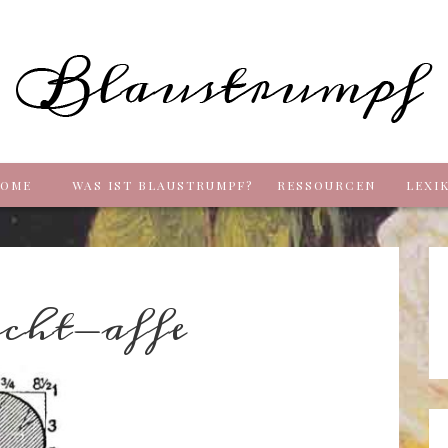
Blaus
OME
WAS IST BLAUSTRUMPF?
RESSOURCEN
LEXI
icht-affe