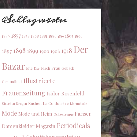
Schlagwörter
1857
1895
1849
1858
1868
1881
1886
1896
1889
Der
1898
1918
1899
1897
1900
1908
Bazar
Ehe
Fisch
Frau
Gebäck
Eier
Illustrierte
Gesundheit
Frauenzeitung
Isidor Rosenfeld
Kuchen
La Couturière
Kirschen
Kragen
Marmelade
Mode
Pariser
Mode und Heim
Ochsenzunge
Periodicals
Damenkleider Magazin