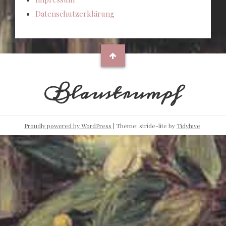
Datenschutzerklärung
Blaustrumpf
Proudly powered by WordPress
|
Theme: stride-lite by
Tidyhive
.