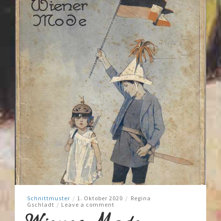
Schnittmuster
/
1. Oktober 2020
/
Regina
Gschladt
/
Leave a comment