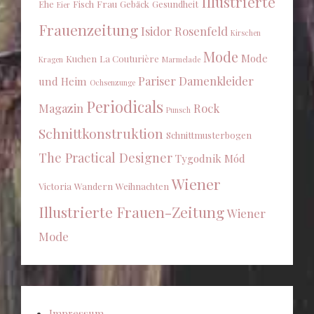
Illustrierte
Ehe
Fisch
Frau
Gebäck
Gesundheit
Eier
Frauenzeitung
Isidor Rosenfeld
Kirschen
Mode
Mode
Kuchen
La Couturière
Kragen
Marmelade
Pariser Damenkleider
und Heim
Ochsenzunge
Periodicals
Magazin
Rock
Punsch
Schnittkonstruktion
Schnittmusterbogen
The Practical Designer
Tygodnik Mód
Wiener
Victoria
Wandern
Weihnachten
Illustrierte Frauen-Zeitung
Wiener
Mode
Impressum