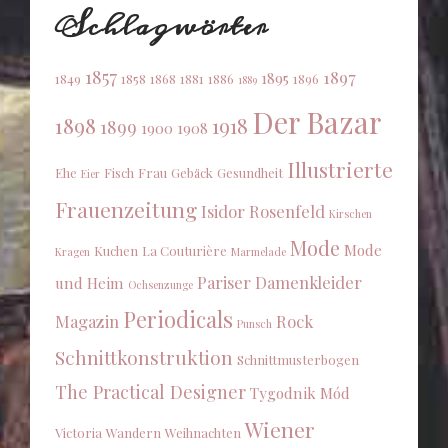
Schlagwörter
1857
1897
1895
1849
1858
1868
1881
1886
1896
1889
Der Bazar
1898
1918
1899
1900
1908
Illustrierte
Ehe
Fisch
Frau
Gebäck
Gesundheit
Eier
Frauenzeitung
Isidor Rosenfeld
Kirschen
Mode
Mode
Kuchen
La Couturière
Kragen
Marmelade
Pariser Damenkleider
und Heim
Ochsenzunge
Periodicals
Magazin
Rock
Punsch
Schnittkonstruktion
Schnittmusterbogen
The Practical Designer
Tygodnik Mód
Wiener
Victoria
Wandern
Weihnachten