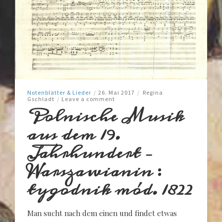
Notenblätter & Lieder
/
26. Mai 2017
/
Regina
Gschladt
/
Leave a comment
Polnische Musik
aus dem 19.
Jahrhundert –
Warszawianin :
tygodnik mód. 1822
Man sucht nach dem einen und findet etwas