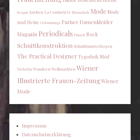
Kirschen
Mode
Mode
Kuchen
La Couturière
Kragen
Marmelade
Pariser Damenkleider
und Heim
Ochsenzunge
Periodicals
Magazin
Rock
Punsch
Schnittkonstruktion
Schnittmusterbogen
The Practical Designer
Tygodnik Mód
Wiener
Victoria
Wandern
Weihnachten
Illustrierte Frauen-Zeitung
Wiener
Mode
Impressum
Datenschutzerklärung