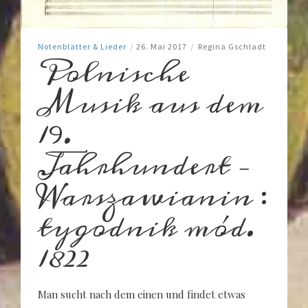
Notenblätter & Lieder
/
26. Mai 2017
/
Regina Gschladt
Polnische
Musik aus dem
19.
Jahrhundert –
Warszawianin :
tygodnik mód.
1822
Man sucht nach dem einen und findet etwas