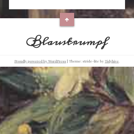
Blaustrumpf
Proudly powered by WordPress
|
Theme: stride-lite by
Tidyhive
.