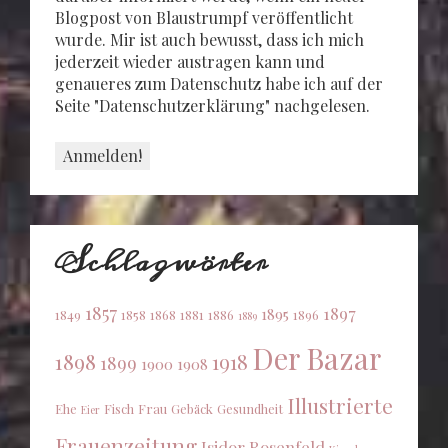
Blogpost von Blaustrumpf veröffentlicht
wurde. Mir ist auch bewusst, dass ich mich
jederzeit wieder austragen kann und
genaueres zum Datenschutz habe ich auf der
Seite "Datenschutzerklärung" nachgelesen.
Schlagwörter
1857
1897
1895
1849
1858
1868
1881
1886
1896
1889
Der Bazar
1898
1918
1899
1900
1908
Illustrierte
Ehe
Fisch
Frau
Gebäck
Gesundheit
Eier
Frauenzeitung
Isidor Rosenfeld