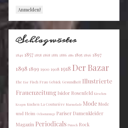
Schlagwörter
1857
1897
1895
1849
1858
1868
1881
1886
1896
1889
Der Bazar
1898
1918
1899
1900
1908
Illustrierte
Ehe
Fisch
Frau
Gebäck
Gesundheit
Eier
Frauenzeitung
Isidor Rosenfeld
Kirschen
Mode
Mode
Kuchen
La Couturière
Kragen
Marmelade
Pariser Damenkleider
und Heim
Ochsenzunge
Periodicals
Magazin
Rock
Punsch