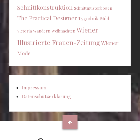
Schnittkonstruktion
Schnittmusterbogen
The Practical Designer
Tygodnik Mód
Wiener
Victoria
Wandern
Weihnachten
Illustrierte Frauen-Zeitung
Wiener
Mode
Impressum
Datenschutzerklärung