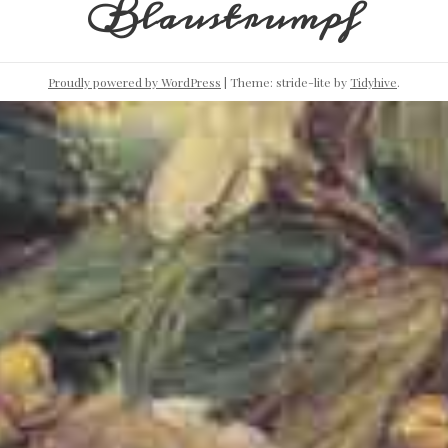
Blaustrumpf
Proudly powered by WordPress
|
Theme: stride-lite by
Tidyhive
.