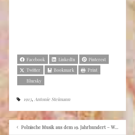
Facebook
LinkedIn
Pinterest
Twitter
Bookmark
Print
Bluesky
1913
,
Antonie Steimann
Polnische Musik aus dem 19. Jahrhundert – Warszawianin : tygodnik mód. 1822