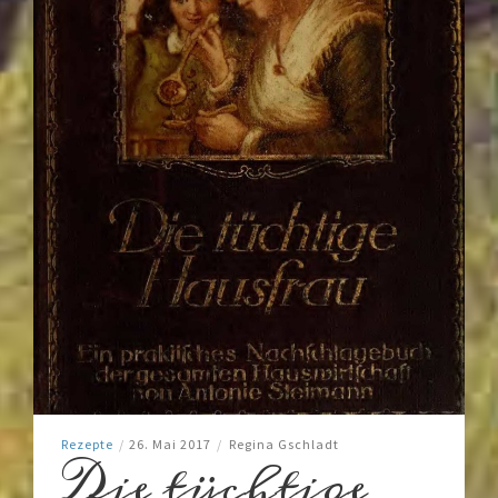
Rezepte
/
26. Mai 2017
/
Regina Gschladt
Die tüchtige