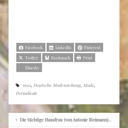
Facebook
LinkedIn
Pinterest
Twitter
Bookmark
Print
Bluesky
1910
,
Deutsche Modenzeitung
,
Mode
,
Periodicals
Die tüchtige Hausfrau (von Antonie Steimann) 1913