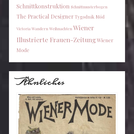
Schnittkonstruktion
Schnittmusterbogen
The Practical Designer
Tygodnik Mód
Wiener
Victoria
Wandern
Weihnachten
Illustrierte Frauen-Zeitung
Wiener
Mode
Ähnliches