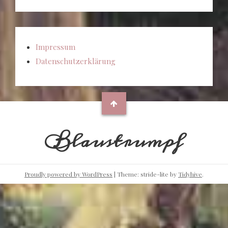
Impressum
Datenschutzerklärung
Blaustrumpf
Proudly powered by WordPress
|
Theme: stride-lite by
Tidyhive
.