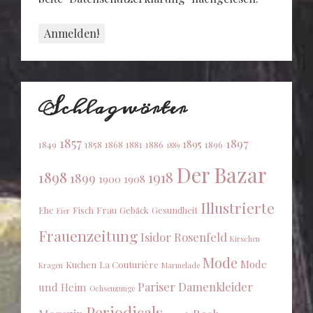
Schlagwörter
1857
1897
1895
1849
1858
1868
1881
1886
1896
1889
Der Bazar
1898
1918
1899
1900
1908
Illustrierte
Ehe
Fisch
Frau
Gebäck
Gesundheit
Eier
Frauenzeitung
Isidor Rosenfeld
Kirschen
Mode
Mode
Kuchen
La Couturière
Kragen
Marmelade
Pariser Damenkleider
und Heim
Ochsenzunge
Periodicals