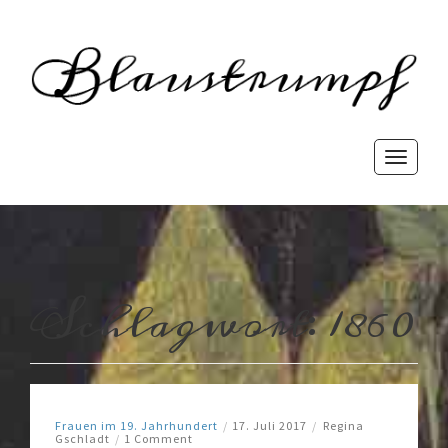
Blaust
rewriting history
Toggle
navigati
Schlagwort:
1860
Frauen im 19. Jahrhundert
/
17. Juli 2017
/
Regina
Gschladt
/
1 Comment