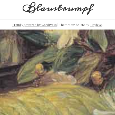
Blaustrumpf
Proudly powered by WordPress
|
Theme: stride-lite by
Tidyhive
.