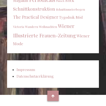
Magazin
Rock
Punsch
Schnittkonstruktion
Schnittmusterbogen
The Practical Designer
Tygodnik Mód
Wiener
Victoria
Wandern
Weihnachten
Illustrierte Frauen-Zeitung
Wiener
Mode
Impressum
Datenschutzerklärung