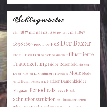
Schlagwörter
1857
1897
1895
1849
1858
1868
1881
1886
1896
1889
Der Bazar
1898
1918
1899
1900
1908
Illustrierte
Ehe
Fisch
Frau
Gebäck
Gesundheit
Eier
Frauenzeitung
Isidor Rosenfeld
Kirschen
Mode
Mode
Kuchen
La Couturière
Kragen
Marmelade
Pariser Damenkleider
und Heim
Ochsenzunge
Periodicals
Magazin
Rock
Punsch
Schnittkonstruktion
Schnittmusterbogen