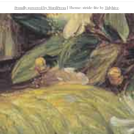
Proudly powered by WordPress
|
Theme: stride-lite by
Tidyhive
.