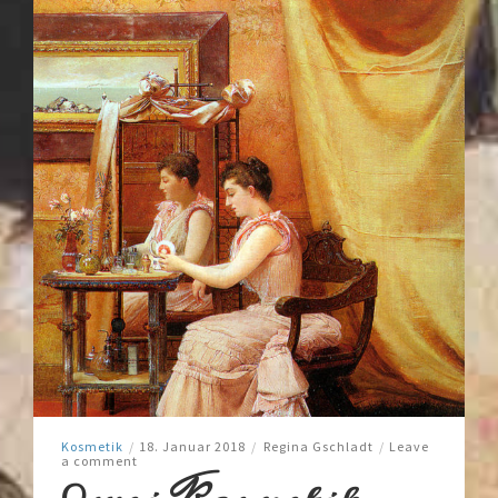
Kosmetik
/
18. Januar 2018
/
Regina Gschladt
/
Leave
a comment