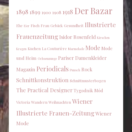
Der Bazar
1898
1918
1899
1900
1908
Illustrierte
Ehe
Fisch
Frau
Gebäck
Gesundheit
Eier
Frauenzeitung
Isidor Rosenfeld
Kirschen
Mode
Mode
Kuchen
La Couturière
Kragen
Marmelade
Pariser Damenkleider
und Heim
Ochsenzunge
Periodicals
Magazin
Rock
Punsch
Schnittkonstruktion
Schnittmusterbogen
The Practical Designer
Tygodnik Mód
Wiener
Victoria
Wandern
Weihnachten
Illustrierte Frauen-Zeitung
Wiener
Mode