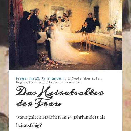
Frauen im 19. Jahrhundert
/
1. September 2017
/
Regina Gschladt
/
Leave a comment
Das Heiratsalter
der Frau
Wann galten Mädchen im 19. Jahrhundert als
heiratsfähig?