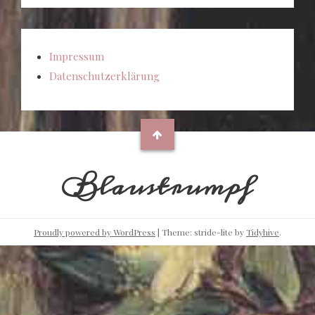
Impressum
Datenschutzerklärung
Blaustrumpf
Proudly powered by WordPress
|
Theme: stride-lite by
Tidyhive
.