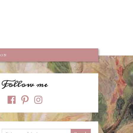
trumpf
KON
Follow me
facebook
pinterest
instagram