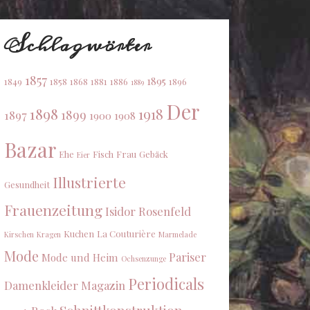
Schlagwörter
1857
1895
1849
1858
1868
1881
1886
1896
1889
Der
1898
1918
1899
1897
1900
1908
Bazar
Ehe
Fisch
Frau
Gebäck
Eier
Illustrierte
Gesundheit
Frauenzeitung
Isidor Rosenfeld
Kuchen
La Couturière
Kirschen
Kragen
Marmelade
Mode
Pariser
Mode und Heim
Ochsenzunge
Periodicals
Damenkleider Magazin