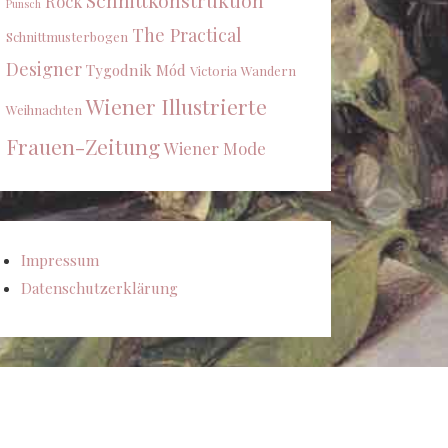
Schnittkonstruktion
Rock
Punsch
The Practical
Schnittmusterbogen
Designer
Tygodnik Mód
Victoria
Wandern
Wiener Illustrierte
Weihnachten
Frauen-Zeitung
Wiener Mode
Impressum
Datenschutzerklärung