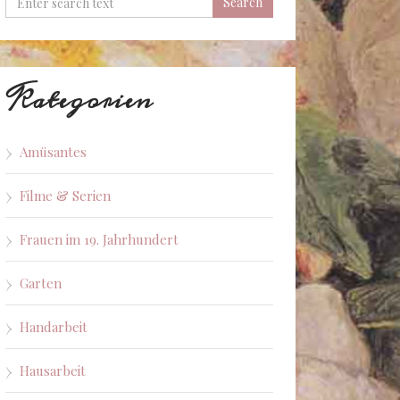
Kategorien
Amüsantes
Filme & Serien
Frauen im 19. Jahrhundert
Garten
Handarbeit
Hausarbeit