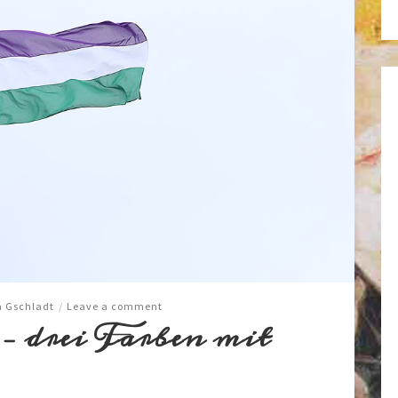
a Gschladt
/
Leave a comment
– drei Farben mit