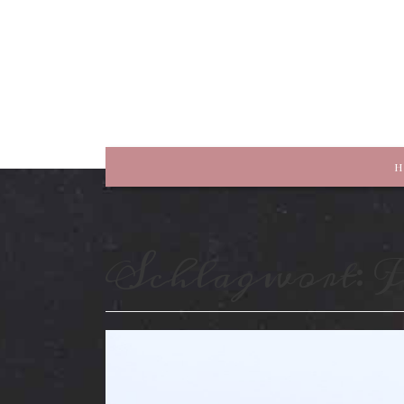
rewriting history
H
Schlagwort:
F