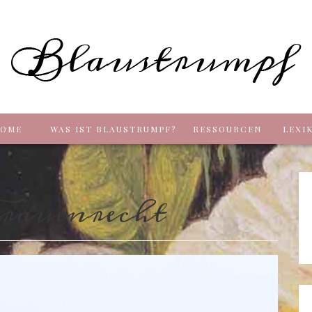
Blaus
OME
WAS IST BLAUSTRUMPF?
RESSOURCEN
LEXI
rauenrecht