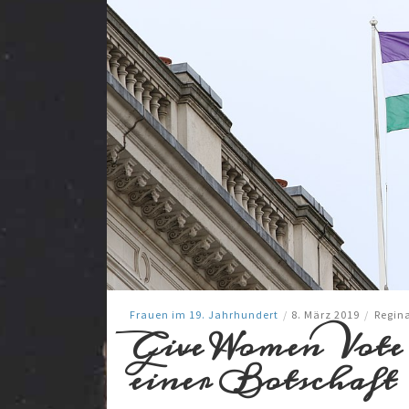
Frauen im 19. Jahrhundert
/
8. März 2019
/
Regin
Give Women Vote 
einer Botschaft