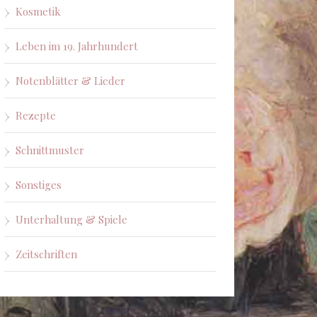
Kosmetik
Leben im 19. Jahrhundert
Notenblätter & Lieder
Rezepte
Schnittmuster
Sonstiges
Unterhaltung & Spiele
Zeitschriften