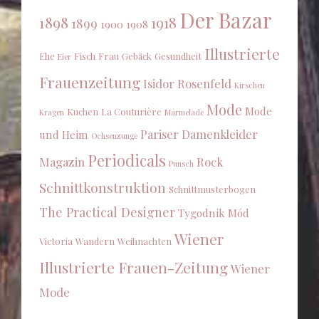
Der Bazar
1898
1918
1899
1900
1908
Illustrierte
Ehe
Fisch
Frau
Gebäck
Gesundheit
Eier
Frauenzeitung
Isidor Rosenfeld
Kirschen
Mode
Mode
Kuchen
La Couturière
Kragen
Marmelade
Pariser Damenkleider
und Heim
Ochsenzunge
Periodicals
Magazin
Rock
Punsch
Schnittkonstruktion
Schnittmusterbogen
The Practical Designer
Tygodnik Mód
Wiener
Victoria
Wandern
Weihnachten
Illustrierte Frauen-Zeitung
Wiener
Mode