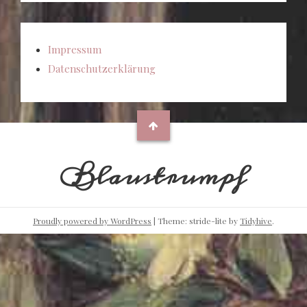
Impressum
Datenschutzerklärung
Blaustrumpf
Proudly powered by WordPress
|
Theme: stride-lite by
Tidyhive
.