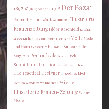
Der Bazar
1898
1918
1899
1900
1908
Illustrierte
Ehe
Fisch
Frau
Gebäck
Gesundheit
Eier
Frauenzeitung
Isidor Rosenfeld
Kirschen
Mode
Mode
Kuchen
La Couturière
Kragen
Marmelade
Pariser Damenkleider
und Heim
Ochsenzunge
Periodicals
Magazin
Rock
Punsch
Schnittkonstruktion
Schnittmusterbogen
The Practical Designer
Tygodnik Mód
Wiener
Victoria
Wandern
Weihnachten
Illustrierte Frauen-Zeitung
Wiener
Mode