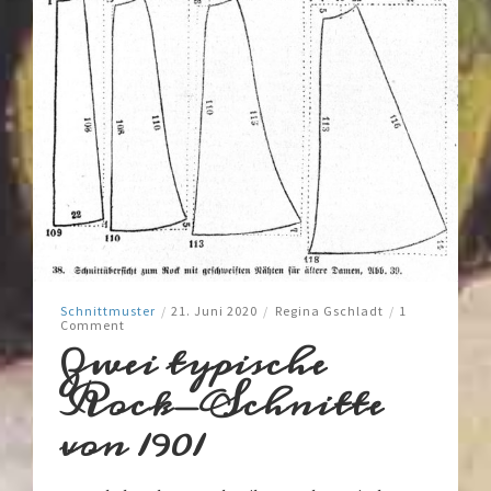
Schnittmuster
/
21. Juni 2020
/
Regina Gschladt
/
1
Comment
Zwei typische
Rock-Schnitte
von 1901