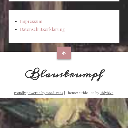
Impressum
Datenschutzerklärung
Blaustrumpf
Proudly powered by WordPress
|
Theme: stride-lite by
Tidyhive
.