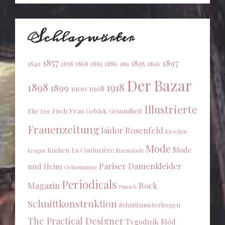
Schlagwörter
1857
1897
1895
1849
1858
1868
1881
1886
1896
1889
Der Bazar
1898
1918
1899
1900
1908
Illustrierte
Ehe
Fisch
Frau
Gebäck
Gesundheit
Eier
Frauenzeitung
Isidor Rosenfeld
Kirschen
Mode
Mode
Kuchen
La Couturière
Kragen
Marmelade
Pariser Damenkleider
und Heim
Ochsenzunge
Periodicals
Magazin
Rock
Punsch
Schnittkonstruktion
Schnittmusterbogen
The Practical Designer
Tygodnik Mód