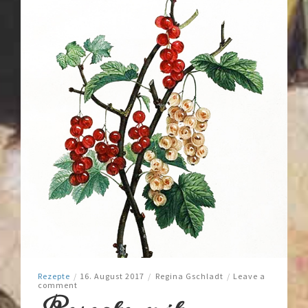
Rezepte
/
16. August 2017
/
Regina Gschladt
/
Leave a
comment