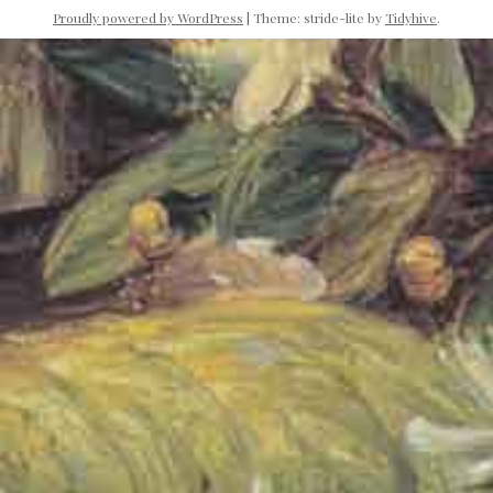
Proudly powered by WordPress
|
Theme: stride-lite by
Tidyhive
.