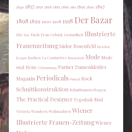
1857
1897
1895
1849
1858
1868
1881
1886
1896
1889
Der Bazar
1898
1918
1899
1900
1908
Illustrierte
Ehe
Fisch
Frau
Gebäck
Gesundheit
Eier
Frauenzeitung
Isidor Rosenfeld
Kirschen
Mode
Mode
Kuchen
La Couturière
Kragen
Marmelade
Pariser Damenkleider
und Heim
Ochsenzunge
Periodicals
Magazin
Rock
Punsch
Schnittkonstruktion
Schnittmusterbogen
The Practical Designer
Tygodnik Mód
Wiener
Victoria
Wandern
Weihnachten
Illustrierte Frauen-Zeitung
Wiener