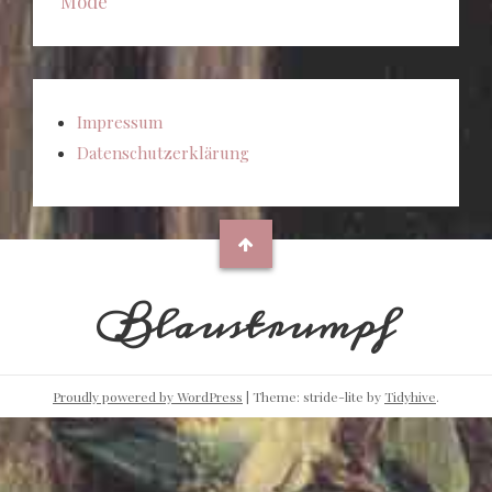
Mode
Impressum
Datenschutzerklärung
Blaustrumpf
Proudly powered by WordPress
|
Theme: stride-lite by
Tidyhive
.