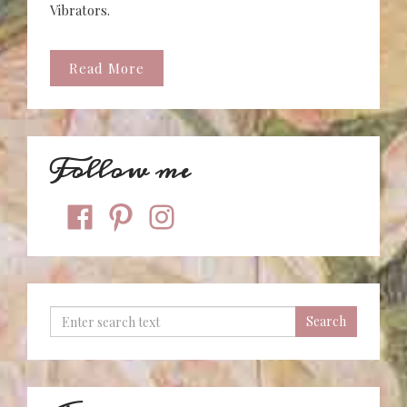
Vibrators.
Read More
Follow me
facebook
pinterest
instagram