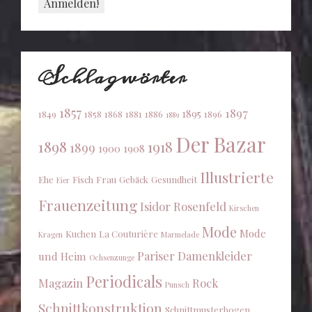
Schlagwörter
1857
1897
1895
1849
1858
1868
1881
1886
1896
1889
Der Bazar
1898
1918
1899
1900
1908
Illustrierte
Ehe
Fisch
Frau
Gebäck
Gesundheit
Eier
Frauenzeitung
Isidor Rosenfeld
Kirschen
Mode
Mode
Kuchen
La Couturière
Kragen
Marmelade
Pariser Damenkleider
und Heim
Ochsenzunge
Periodicals
Magazin
Rock
Punsch
Schnittkonstruktion
Schnittmusterbogen