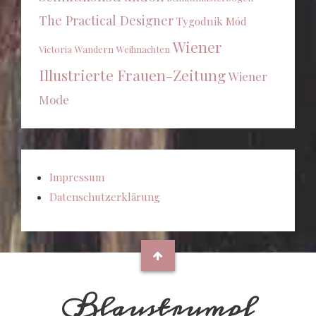
The Practical Designer
Tygodnik Mód
Wiener
Victoria
Wandern
Weihnachten
Illustrierte Frauen-Zeitung
Wiener
Mode
Impressum
Datenschutzerklärung
Blaustrumpf