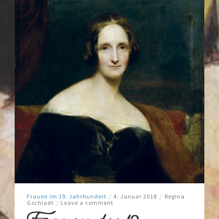
Frauen im 19. Jahrhundert
/
4. Januar 2018
/
Regina
Gschladt
/
Leave a comment