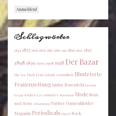
Schlagwörter
1857
1897
1895
1849
1858
1868
1881
1886
1896
1889
Der Bazar
1898
1918
1899
1900
1908
Illustrierte
Ehe
Fisch
Frau
Gebäck
Gesundheit
Eier
Frauenzeitung
Isidor Rosenfeld
Kirschen
Mode
Mode
Kuchen
La Couturière
Kragen
Marmelade
Pariser Damenkleider
und Heim
Ochsenzunge
Periodicals
Magazin
Rock
Punsch