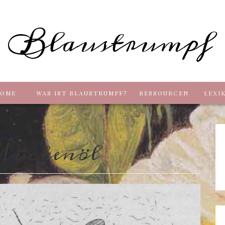
Blaus
OME
WAS IST BLAUSTRUMPF?
RESSOURCEN
LEXI
ückenöl