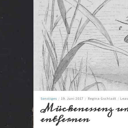
Sonstiges
/
19. Juni 2017
/
Regina Gschladt
/
Lea
Mückenessenz um 
entfernen