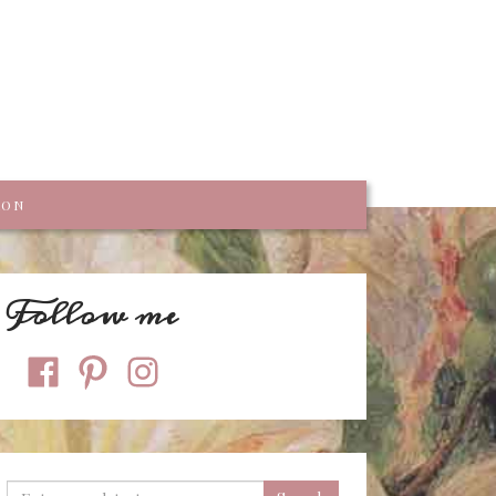
trumpf
KON
Follow me
facebook
pinterest
instagram