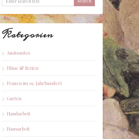
Kategorien
Amüsantes
Filme & Serien
Frauen im 19. Jahrhundert
Garten
Handarbeit
Hausarbeit