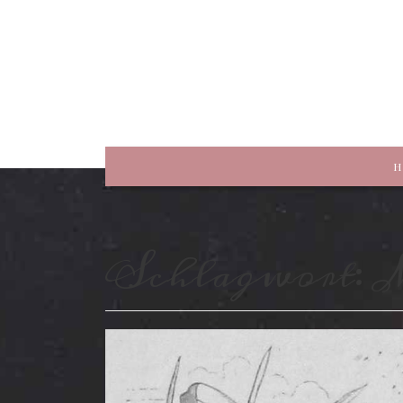
rewriting history
H
Schlagwort:
M