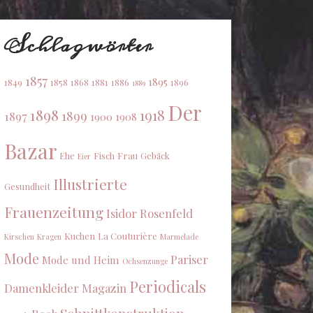
Schlagwörter
1857
1895
1849
1858
1868
1881
1886
1896
1889
Der
1898
1918
1899
1897
1900
1908
Bazar
Ehe
Fisch
Frau
Gebäck
Eier
Illustrierte
Gesundheit
Frauenzeitung
Isidor Rosenfeld
Kuchen
La Couturière
Kirschen
Kragen
Marmelade
Mode
Pariser
Mode und Heim
Ochsenzunge
Periodicals
Damenkleider Magazin