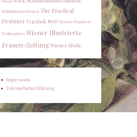
Schnittkonstruktion
Rock
Punsch
The Practical
Schnittmusterbogen
Designer
Tygodnik Mód
Victoria
Wandern
Wiener Illustrierte
Weihnachten
Frauen-Zeitung
Wiener Mode
Impressum
Datenschutzerklärung