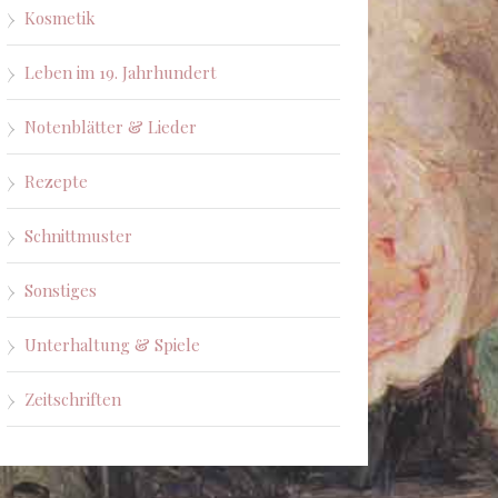
Kosmetik
Leben im 19. Jahrhundert
Notenblätter & Lieder
Rezepte
Schnittmuster
Sonstiges
Unterhaltung & Spiele
Zeitschriften