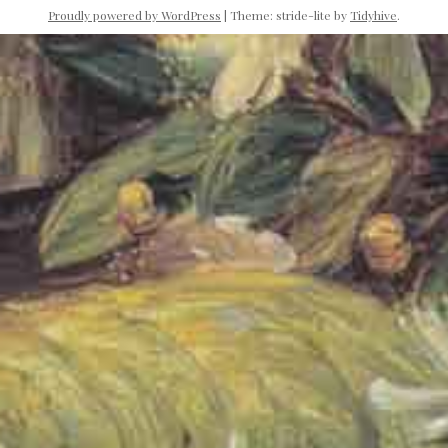
Proudly powered by WordPress
|
Theme: stride-lite by
Tidyhive
.