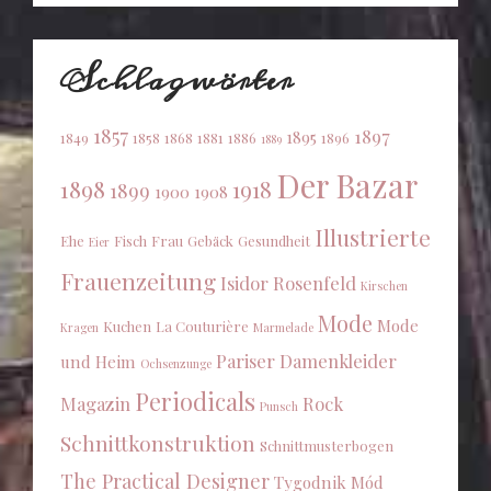
Schlagwörter
1857
1897
1895
1849
1858
1868
1881
1886
1896
1889
Der Bazar
1898
1918
1899
1900
1908
Illustrierte
Ehe
Fisch
Frau
Gebäck
Gesundheit
Eier
Frauenzeitung
Isidor Rosenfeld
Kirschen
Mode
Mode
Kuchen
La Couturière
Kragen
Marmelade
Pariser Damenkleider
und Heim
Ochsenzunge
Periodicals
Magazin
Rock
Punsch
Schnittkonstruktion
Schnittmusterbogen
The Practical Designer
Tygodnik Mód