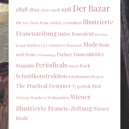
Der Bazar
1898
1918
1899
1900
1908
Illustrierte
Ehe
Fisch
Frau
Gebäck
Gesundheit
Eier
Frauenzeitung
Isidor Rosenfeld
Kirschen
Mode
Mode
Kuchen
La Couturière
Kragen
Marmelade
Pariser Damenkleider
und Heim
Ochsenzunge
Periodicals
Magazin
Rock
Punsch
Schnittkonstruktion
Schnittmusterbogen
The Practical Designer
Tygodnik Mód
Wiener
Victoria
Wandern
Weihnachten
Illustrierte Frauen-Zeitung
Wiener
Mode