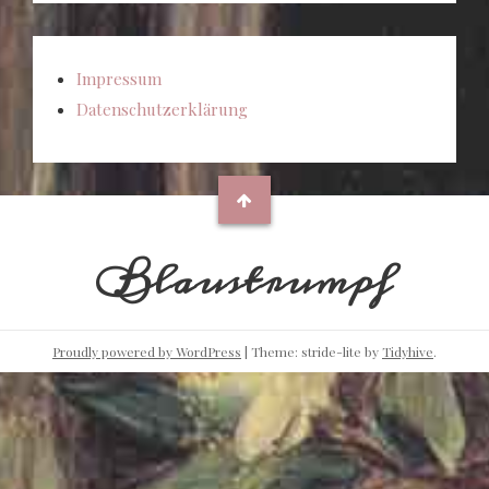
Impressum
Datenschutzerklärung
Blaustrumpf
Proudly powered by WordPress
|
Theme: stride-lite by
Tidyhive
.