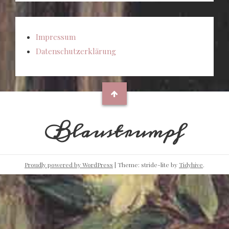
Impressum
Datenschutzerklärung
Blaustrumpf
Proudly powered by WordPress
|
Theme: stride-lite by
Tidyhive
.