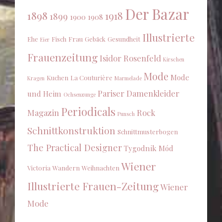
Der Bazar
1898
1918
1899
1900
1908
Illustrierte
Ehe
Fisch
Frau
Gebäck
Gesundheit
Eier
Frauenzeitung
Isidor Rosenfeld
Kirschen
Mode
Mode
Kuchen
La Couturière
Kragen
Marmelade
Pariser Damenkleider
und Heim
Ochsenzunge
Periodicals
Magazin
Rock
Punsch
Schnittkonstruktion
Schnittmusterbogen
The Practical Designer
Tygodnik Mód
Wiener
Victoria
Wandern
Weihnachten
Illustrierte Frauen-Zeitung
Wiener
Mode