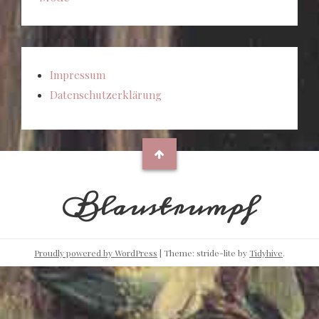
Impressum
Datenschutzerklärung
Blaustrumpf
Proudly powered by WordPress
|
Theme: stride-lite by
Tidyhive
.