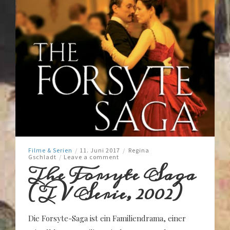
Filme & Serien
/
11. Juni 2017
/
Regina
Gschladt
/
Leave a comment
The Forsyte Saga
(TV Serie, 2002)
Die Forsyte-Saga ist ein Familiendrama, einer