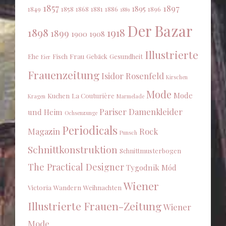
1857
1897
1895
1849
1858
1868
1881
1886
1896
1889
Der Bazar
1898
1918
1899
1900
1908
Illustrierte
Ehe
Fisch
Frau
Gebäck
Gesundheit
Eier
Frauenzeitung
Isidor Rosenfeld
Kirschen
Mode
Mode
Kuchen
La Couturière
Kragen
Marmelade
Pariser Damenkleider
und Heim
Ochsenzunge
Periodicals
Magazin
Rock
Punsch
Schnittkonstruktion
Schnittmusterbogen
The Practical Designer
Tygodnik Mód
Wiener
Victoria
Wandern
Weihnachten
Illustrierte Frauen-Zeitung
Wiener
Mode