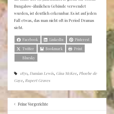
Bungalow-ähnlichen Gebäude verwendet
wurden, ist deutlich erkennbar. Es ist auf jeden
Fall etwas, das man nicht oft in Period Dramas
sieht.
Facebook
LinkedIn
Pinterest
Twitter
Bookmark
Print
Bluesky
1870
,
Damian Lewis
,
Gina McKee
,
Phoebe de
Gaye
,
Rupert Graves
Feine Vorgerichte