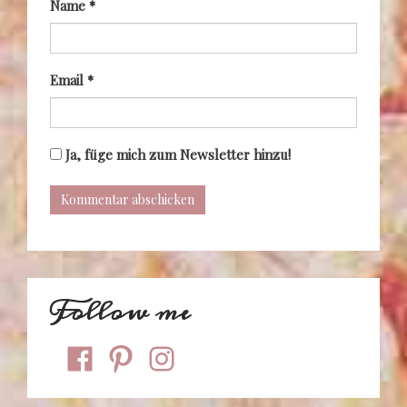
Name
*
Email
*
Ja, füge mich zum Newsletter hinzu!
Follow me
facebook
pinterest
instagram