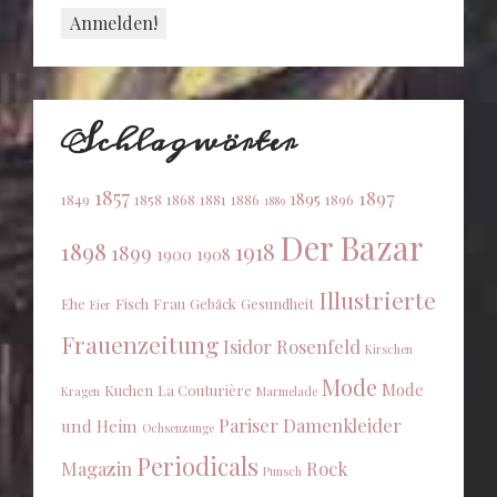
Schlagwörter
1857
1897
1895
1849
1858
1868
1881
1886
1896
1889
Der Bazar
1898
1918
1899
1900
1908
Illustrierte
Ehe
Fisch
Frau
Gebäck
Gesundheit
Eier
Frauenzeitung
Isidor Rosenfeld
Kirschen
Mode
Mode
Kuchen
La Couturière
Kragen
Marmelade
Pariser Damenkleider
und Heim
Ochsenzunge
Periodicals
Magazin
Rock
Punsch