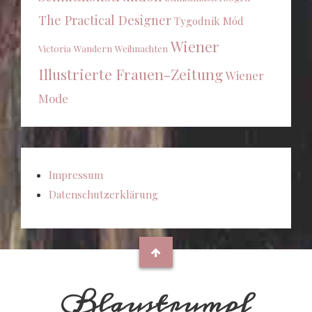
The Practical Designer
Tygodnik Mód
Wiener
Victoria
Wandern
Weihnachten
Illustrierte Frauen-Zeitung
Wiener
Mode
Impressum
Datenschutzerklärung
Blaustrumpf