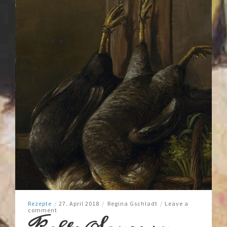
Rezepte
/
27. April 2018
/
Regina Gschladt
/
Leave a
comment