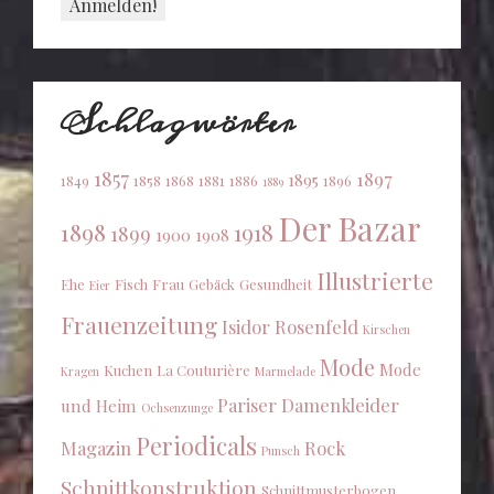
Schlagwörter
1857
1897
1895
1849
1858
1868
1881
1886
1896
1889
Der Bazar
1898
1918
1899
1900
1908
Illustrierte
Ehe
Fisch
Frau
Gebäck
Gesundheit
Eier
Frauenzeitung
Isidor Rosenfeld
Kirschen
Mode
Mode
Kuchen
La Couturière
Kragen
Marmelade
Pariser Damenkleider
und Heim
Ochsenzunge
Periodicals
Magazin
Rock
Punsch
Schnittkonstruktion
Schnittmusterbogen