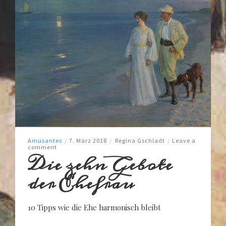
Amüsantes
/
7. März 2018
/
Regina Gschladt
/
Leave a
comment
Die zehn Gebote
der Ehefrau
10 Tipps wie die Ehe harmonisch bleibt