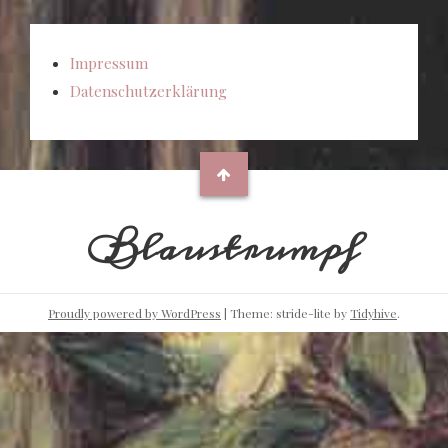
Impressum
Datenschutzerklärung
Blaustrumpf
Proudly powered by WordPress
|
Theme: stride-lite by
Tidyhive
.