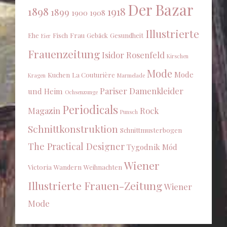
Der Bazar
1898
1918
1899
1900
1908
Illustrierte
Ehe
Fisch
Frau
Gebäck
Gesundheit
Eier
Frauenzeitung
Isidor Rosenfeld
Kirschen
Mode
Mode
Kuchen
La Couturière
Kragen
Marmelade
Pariser Damenkleider
und Heim
Ochsenzunge
Periodicals
Magazin
Rock
Punsch
Schnittkonstruktion
Schnittmusterbogen
The Practical Designer
Tygodnik Mód
Wiener
Victoria
Wandern
Weihnachten
Illustrierte Frauen-Zeitung
Wiener
Mode