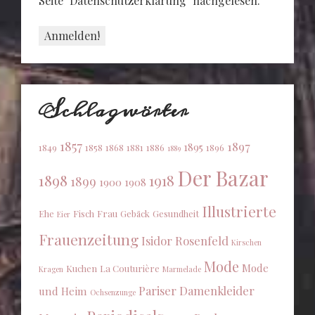
Seite "Datenschutzerklärung" nachgelesen.
Schlagwörter
1857
1897
1895
1849
1858
1868
1881
1886
1896
1889
Der Bazar
1898
1918
1899
1900
1908
Illustrierte
Ehe
Fisch
Frau
Gebäck
Gesundheit
Eier
Frauenzeitung
Isidor Rosenfeld
Kirschen
Mode
Mode
Kuchen
La Couturière
Kragen
Marmelade
Pariser Damenkleider
und Heim
Ochsenzunge