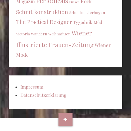
Periodicals
Magazin
Rock
Punsch
Schnittkonstruktion
Schnittmusterbogen
The Practical Designer
Tygodnik Mód
Wiener
Victoria
Wandern
Weihnachten
Illustrierte Frauen-Zeitung
Wiener
Mode
Impressum
Datenschutzerklärung