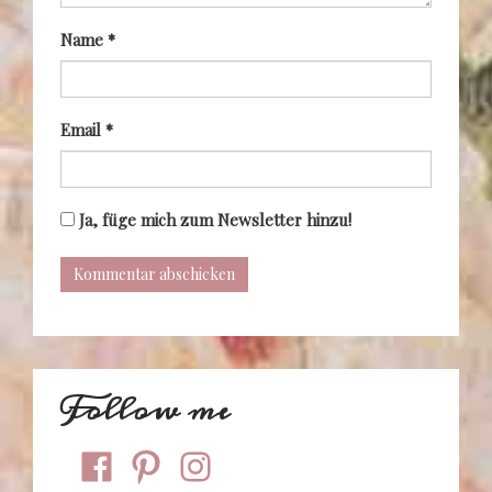
Name
*
Email
*
Ja, füge mich zum Newsletter hinzu!
Follow me
facebook
pinterest
instagram