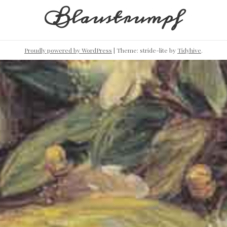
Blaustrumpf
Proudly powered by WordPress
|
Theme: stride-lite by
Tidyhive
.