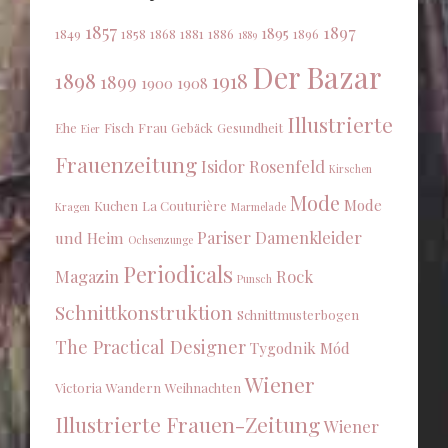
1857
1897
1895
1849
1858
1868
1881
1886
1896
1889
Der Bazar
1898
1918
1899
1900
1908
Illustrierte
Ehe
Fisch
Frau
Gebäck
Gesundheit
Eier
Frauenzeitung
Isidor Rosenfeld
Kirschen
Mode
Mode
Kuchen
La Couturière
Kragen
Marmelade
Pariser Damenkleider
und Heim
Ochsenzunge
Periodicals
Magazin
Rock
Punsch
Schnittkonstruktion
Schnittmusterbogen
The Practical Designer
Tygodnik Mód
Wiener
Victoria
Wandern
Weihnachten
Illustrierte Frauen-Zeitung
Wiener