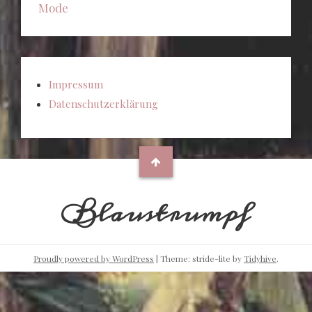
Mode
Impressum
Datenschutzerklärung
Blaustrumpf
Proudly powered by WordPress
|
Theme: stride-lite by
Tidyhive
.