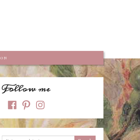
trumpf
KON
Follow me
facebook
pinterest
instagram