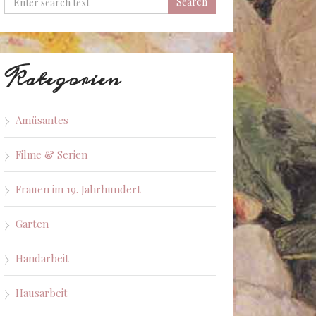
Kategorien
Amüsantes
Filme & Serien
Frauen im 19. Jahrhundert
Garten
Handarbeit
Hausarbeit