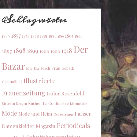
Schlagwörter
1857
1895
1849
1858
1868
1881
1886
1896
1889
Der
1898
1918
1899
1897
1900
1908
Bazar
Ehe
Fisch
Frau
Gebäck
Eier
Illustrierte
Gesundheit
Frauenzeitung
Isidor Rosenfeld
Kuchen
La Couturière
Kirschen
Kragen
Marmelade
Mode
Pariser
Mode und Heim
Ochsenzunge
Periodicals
Damenkleider Magazin