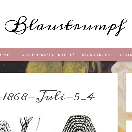
Blaus
OME
WAS IST BLAUSTRUMPF?
RESSOURCEN
LEXI
-1868-Juli-5_4