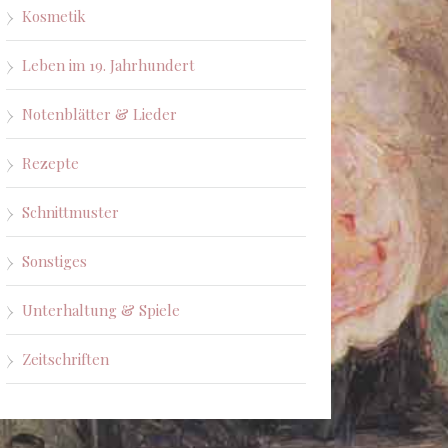
Kosmetik
Leben im 19. Jahrhundert
Notenblätter & Lieder
Rezepte
Schnittmuster
Sonstiges
Unterhaltung & Spiele
Zeitschriften