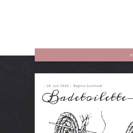
rewriting history
H
/
28. Juli 2018
/
Regina Gschladt
Badetoilette