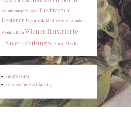
Schnittkonstruktion
Rock
Punsch
The Practical
Schnittmusterbogen
Designer
Tygodnik Mód
Victoria
Wandern
Wiener Illustrierte
Weihnachten
Frauen-Zeitung
Wiener Mode
Impressum
Datenschutzerklärung