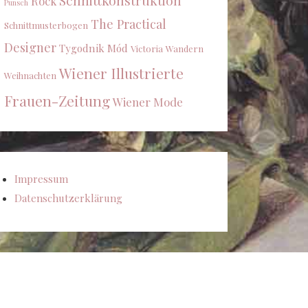
Schnittkonstruktion
Rock
Punsch
The Practical
Schnittmusterbogen
Designer
Tygodnik Mód
Victoria
Wandern
Wiener Illustrierte
Weihnachten
Frauen-Zeitung
Wiener Mode
Impressum
Datenschutzerklärung