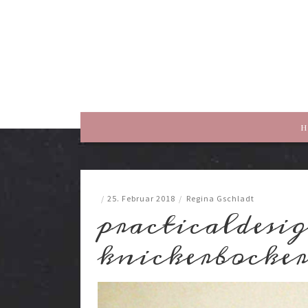
rewriting history
H
/
25. Februar 2018
/
Regina Gschladt
practicaldesi
knickerbocke