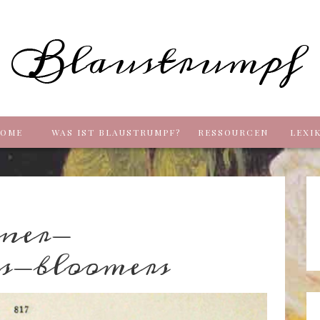
Blaus
OME
WAS IST BLAUSTRUMPF?
RESSOURCEN
LEXI
gner-
rs-bloomers