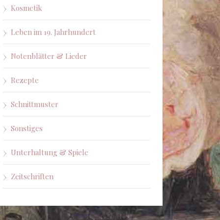
Kosmetik
Leben im 19. Jahrhundert
Notenblätter & Lieder
Rezepte
Schnittmuster
Sonstiges
Unterhaltung & Spiele
Zeitschriften