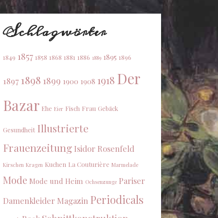
Schlagwörter
1857
1895
1849
1858
1868
1881
1886
1896
1889
Der
1898
1918
1899
1897
1900
1908
Bazar
Ehe
Fisch
Frau
Gebäck
Eier
Illustrierte
Gesundheit
Frauenzeitung
Isidor Rosenfeld
Kuchen
La Couturière
Kirschen
Kragen
Marmelade
Mode
Pariser
Mode und Heim
Ochsenzunge
Periodicals
Damenkleider Magazin