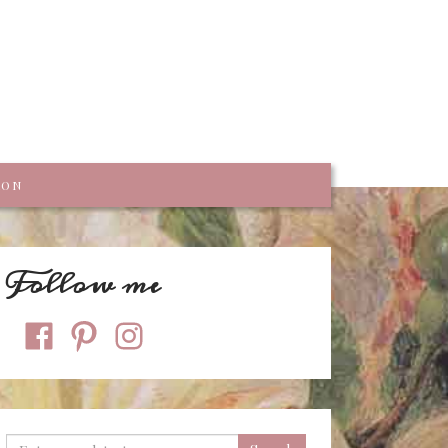
trumpf
KON
Follow me
facebook
pinterest
instagram