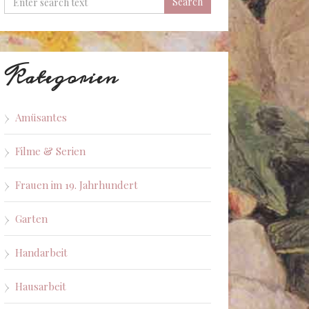
Kategorien
Amüsantes
Filme & Serien
Frauen im 19. Jahrhundert
Garten
Handarbeit
Hausarbeit