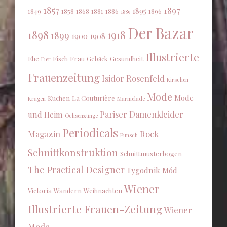
1857
1897
1895
1849
1858
1868
1881
1886
1896
1889
Der Bazar
1898
1918
1899
1900
1908
Illustrierte
Ehe
Fisch
Frau
Gebäck
Gesundheit
Eier
Frauenzeitung
Isidor Rosenfeld
Kirschen
Mode
Mode
Kuchen
La Couturière
Kragen
Marmelade
Pariser Damenkleider
und Heim
Ochsenzunge
Periodicals
Magazin
Rock
Punsch
Schnittkonstruktion
Schnittmusterbogen
The Practical Designer
Tygodnik Mód
Wiener
Victoria
Wandern
Weihnachten
Illustrierte Frauen-Zeitung
Wiener
Mode