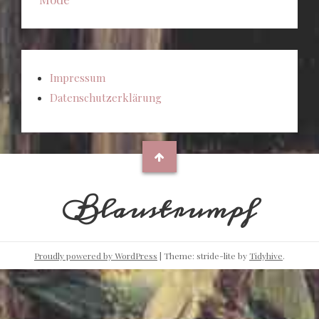
Impressum
Datenschutzerklärung
Blaustrumpf
Proudly powered by WordPress
|
Theme: stride-lite by
Tidyhive
.