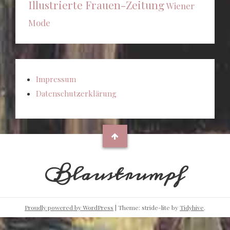
Illustrierte Frauen-Zeitung
Wiener
Mode
Impressum
Datenschutzerklärung
Blaustrumpf
Proudly powered by WordPress
|
Theme: stride-lite by
Tidyhive
.