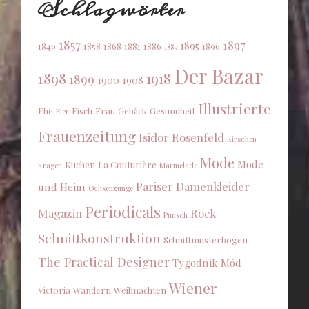
Schlagwörter
1857
1897
1895
1849
1858
1868
1881
1886
1896
1889
Der Bazar
1898
1918
1899
1900
1908
Illustrierte
Ehe
Fisch
Frau
Gebäck
Gesundheit
Eier
Frauenzeitung
Isidor Rosenfeld
Kirschen
Mode
Mode
Kuchen
La Couturière
Kragen
Marmelade
Pariser Damenkleider
und Heim
Ochsenzunge
Periodicals
Magazin
Rock
Punsch
Schnittkonstruktion
Schnittmusterbogen
The Practical Designer
Tygodnik Mód
Wiener
Victoria
Wandern
Weihnachten