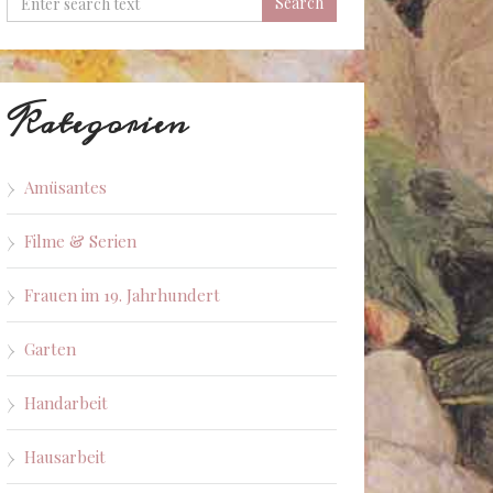
Kategorien
Amüsantes
Filme & Serien
Frauen im 19. Jahrhundert
Garten
Handarbeit
Hausarbeit