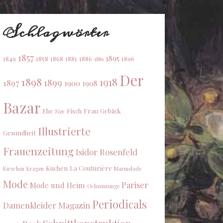
Schlagwörter
1857
1895
1849
1858
1868
1881
1886
1896
1889
Der
1898
1918
1899
1897
1900
1908
Bazar
Ehe
Fisch
Frau
Gebäck
Eier
Illustrierte
Gesundheit
Frauenzeitung
Isidor Rosenfeld
Kuchen
La Couturière
Kirschen
Kragen
Marmelade
Mode
Pariser
Mode und Heim
Ochsenzunge
Periodicals
Damenkleider Magazin