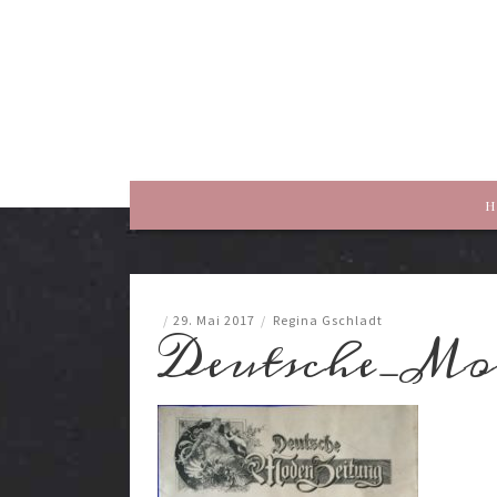
rewriting history
H
/
29. Mai 2017
/
Regina Gschladt
Deutsche_Mod