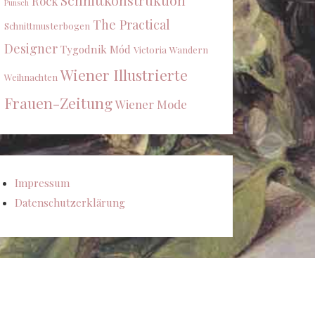
Schnittkonstruktion
Rock
Punsch
The Practical
Schnittmusterbogen
Designer
Tygodnik Mód
Victoria
Wandern
Wiener Illustrierte
Weihnachten
Frauen-Zeitung
Wiener Mode
Impressum
Datenschutzerklärung