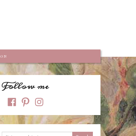
trumpf
KON
Follow me
facebook
pinterest
instagram