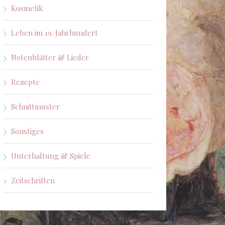
Kosmetik
Leben im 19. Jahrhundert
Notenblätter & Lieder
Rezepte
Schnittmuster
Sonstiges
Unterhaltung & Spiele
Zeitschriften