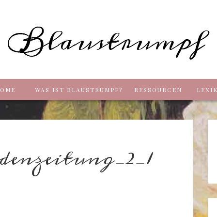
Blaus
OME
WAS IST BLAUSTRUMPF?
RESSOURCEN
LEXI
enzeitung_2_1