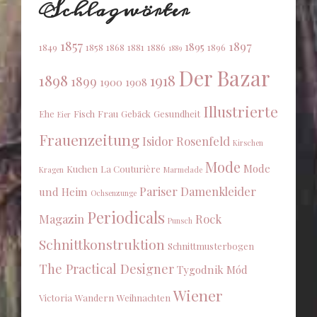
Schlagwörter
1857
1897
1895
1849
1858
1868
1881
1886
1896
1889
Der Bazar
1898
1918
1899
1900
1908
Illustrierte
Ehe
Fisch
Frau
Gebäck
Gesundheit
Eier
Frauenzeitung
Isidor Rosenfeld
Kirschen
Mode
Mode
Kuchen
La Couturière
Kragen
Marmelade
Pariser Damenkleider
und Heim
Ochsenzunge
Periodicals
Magazin
Rock
Punsch
Schnittkonstruktion
Schnittmusterbogen
The Practical Designer
Tygodnik Mód
Wiener
Victoria
Wandern
Weihnachten