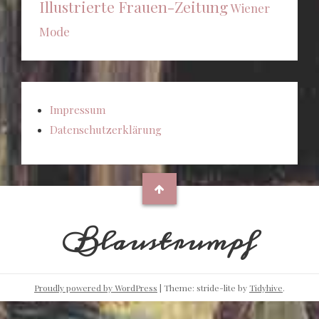
Illustrierte Frauen-Zeitung
Wiener
Mode
Impressum
Datenschutzerklärung
Blaustrumpf
Proudly powered by WordPress
|
Theme: stride-lite by
Tidyhive
.