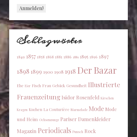
Schlagwörter
1857
1897
1895
1849
1858
1868
1881
1886
1896
1889
Der Bazar
1898
1918
1899
1900
1908
Illustrierte
Ehe
Fisch
Frau
Gebäck
Gesundheit
Eier
Frauenzeitung
Isidor Rosenfeld
Kirschen
Mode
Mode
Kuchen
La Couturière
Kragen
Marmelade
Pariser Damenkleider
und Heim
Ochsenzunge
Periodicals
Magazin
Rock
Punsch