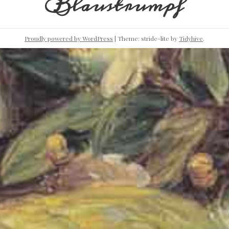
Blaustrumpf
Proudly powered by WordPress
|
Theme: stride-lite by
Tidyhive
.