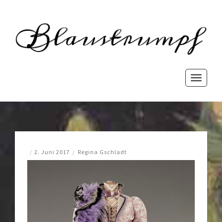
Blaust
rewriting history
Toggle
navigati
/
2. Juni 2017
/
Regina Gschladt