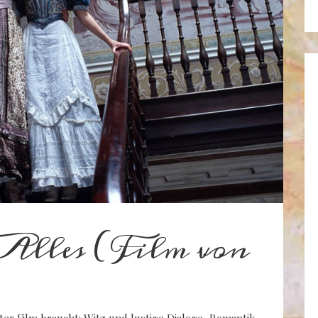
t Alles (Film von
guter Film braucht: Witz und lustige Dialoge, Romantik,