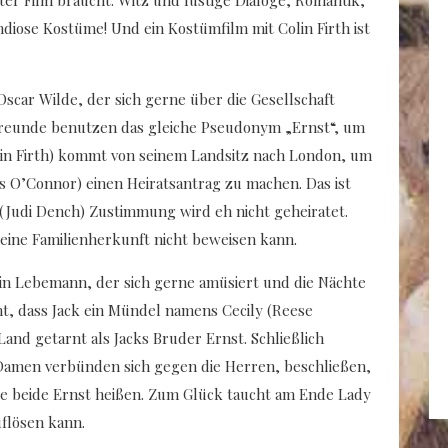
diose Kostüme! Und ein Kostümfilm mit Colin Firth ist
scar Wilde, der sich gerne über die Gesellschaft
 Freunde benutzen das gleiche Pseudonym „Ernst“, um
lin Firth) kommt von seinem Landsitz nach London, um
 O’Connor) einen Heiratsantrag zu machen. Das ist
 (Judi Dench) Zustimmung wird eh nicht geheiratet.
ine Familienherkunft nicht beweisen kann.
ein Lebemann, der sich gerne amüsiert und die Nächte
t, dass Jack ein Mündel namens Cecily (Reese
and getarnt als Jacks Bruder Ernst. Schließlich
Damen verbünden sich gegen die Herren, beschließen,
 sie beide Ernst heißen. Zum Glück taucht am Ende Lady
uflösen kann.