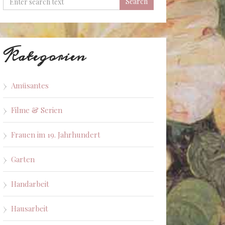
Kategorien
Amüsantes
Filme & Serien
Frauen im 19. Jahrhundert
Garten
Handarbeit
Hausarbeit