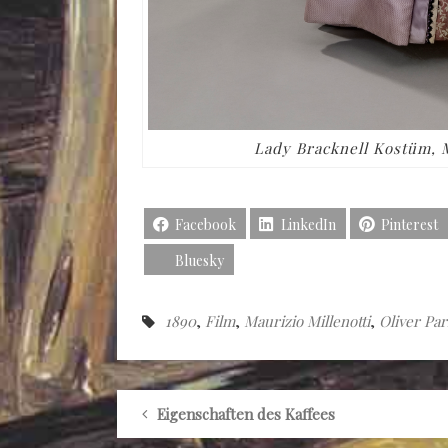
Lady Bracknell Kostüm, Ma
Facebook
LinkedIn
Pinterest
Bluesky
1890
,
Film
,
Maurizio Millenotti
,
Oliver Pa
Eigenschaften des Kaffees