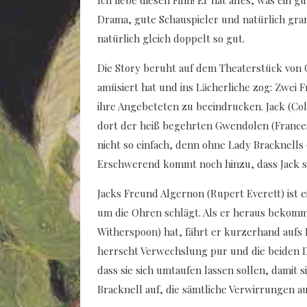
Drama, gute Schauspieler und natürlich gran
natürlich gleich doppelt so gut.
Die Story beruht auf dem Theaterstück von O
amüsiert hat und ins Lächerliche zog: Zwei
ihre Angebeteten zu beeindrucken. Jack (Co
dort der heiß begehrten Gwendolen (Frances
nicht so einfach, denn ohne Lady Bracknells
Erschwerend kommt noch hinzu, dass Jack se
Jacks Freund Algernon (Rupert Everett) ist 
um die Ohren schlägt. Als er heraus bekomm
Witherspoon) hat, fährt er kurzerhand aufs L
herrscht Verwechslung pur und die beiden 
dass sie sich umtaufen lassen sollen, damit
Bracknell auf, die sämtliche Verwirrungen a