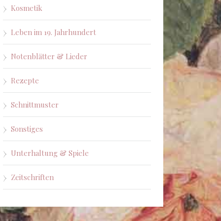
Kosmetik
Leben im 19. Jahrhundert
Notenblätter & Lieder
Rezepte
Schnittmuster
Sonstiges
Unterhaltung & Spiele
Zeitschriften