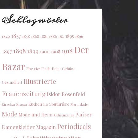
Schlagwörter
1857
1895
1849
1858
1868
1881
1886
1896
1889
Der
1898
1918
1899
1897
1900
1908
Bazar
Ehe
Fisch
Frau
Gebäck
Eier
Illustrierte
Gesundheit
Frauenzeitung
Isidor Rosenfeld
Kuchen
La Couturière
Kirschen
Kragen
Marmelade
Mode
Pariser
Mode und Heim
Ochsenzunge
Periodicals
Damenkleider Magazin