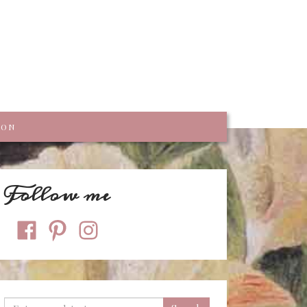
trumpf
KON
Follow me
facebook
pinterest
instagram