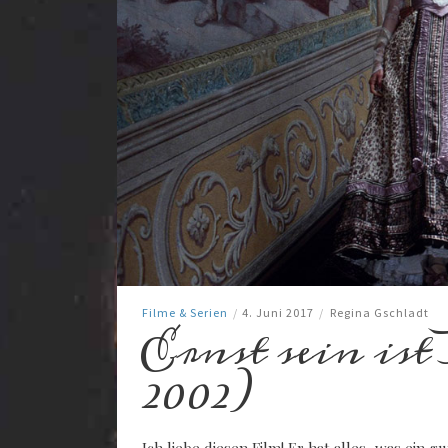
Filme & Serien
/
4. Juni 2017
/
Regina Gschladt
Ernst sein is
2002)
Ich liebe diesen Film! Er hat alles, was ein 