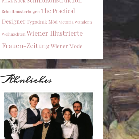
Schnittkonstruktion
Rock
Punsch
The Practical
Schnittmusterbogen
Designer
Tygodnik Mód
Victoria
Wandern
Wiener Illustrierte
Weihnachten
Frauen-Zeitung
Wiener Mode
Ähnliches