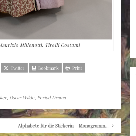
urizio Millenotti, Tirelli Costumi
Twitter
Bookmark
Print
rker
,
Oscar Wilde
,
Period Drama
Alphabete für die Stickerin – Monogramme, Ziffern, Ornamente