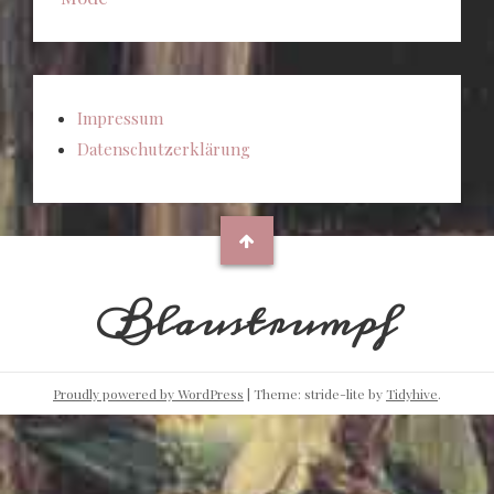
Impressum
Datenschutzerklärung
Blaustrumpf
Proudly powered by WordPress
|
Theme: stride-lite by
Tidyhive
.