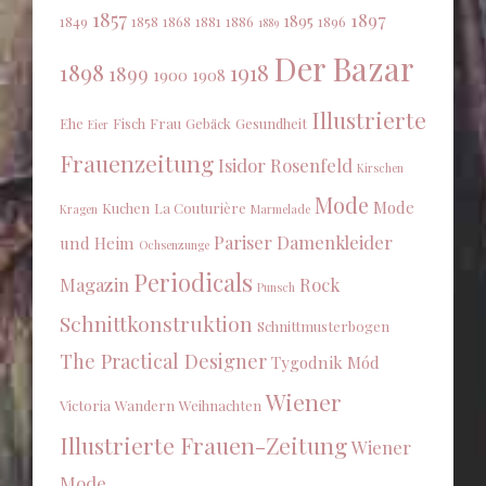
1857
1897
1895
1849
1858
1868
1881
1886
1896
1889
Der Bazar
1898
1918
1899
1900
1908
Illustrierte
Ehe
Fisch
Frau
Gebäck
Gesundheit
Eier
Frauenzeitung
Isidor Rosenfeld
Kirschen
Mode
Mode
Kuchen
La Couturière
Kragen
Marmelade
Pariser Damenkleider
und Heim
Ochsenzunge
Periodicals
Magazin
Rock
Punsch
Schnittkonstruktion
Schnittmusterbogen
The Practical Designer
Tygodnik Mód
Wiener
Victoria
Wandern
Weihnachten
Illustrierte Frauen-Zeitung
Wiener
Mode