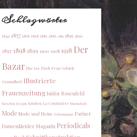
Schlagwörter
1857
1895
1849
1858
1868
1881
1886
1896
1889
Der
1898
1918
1899
1897
1900
1908
Bazar
Ehe
Fisch
Frau
Gebäck
Eier
Illustrierte
Gesundheit
Frauenzeitung
Isidor Rosenfeld
Kuchen
La Couturière
Kirschen
Kragen
Marmelade
Mode
Pariser
Mode und Heim
Ochsenzunge
Periodicals
Damenkleider Magazin