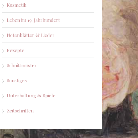
Kosmetik
Leben im 19. Jahrhundert
Notenblätter & Lieder
Rezepte
Schnittmuster
Sonstiges
Unterhaltung & Spiele
Zeitschriften