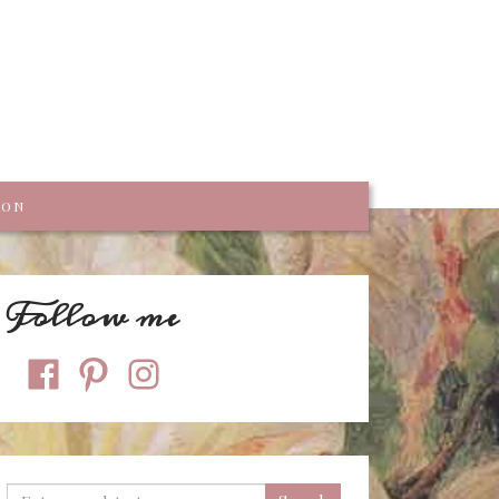
trumpf
KON
Follow me
facebook
pinterest
instagram