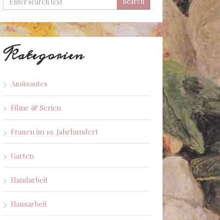
Kategorien
Amüsantes
Filme & Serien
Frauen im 19. Jahrhundert
Garten
Handarbeit
Hausarbeit