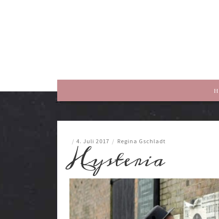
rewriting history
H
/
4. Juli 2017
/
Regina Gschladt
Hysteria