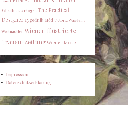
Schnittkonstruktion
Rock
Punsch
The Practical
Schnittmusterbogen
Designer
Tygodnik Mód
Victoria
Wandern
Wiener Illustrierte
Weihnachten
Frauen-Zeitung
Wiener Mode
Impressum
Datenschutzerklärung