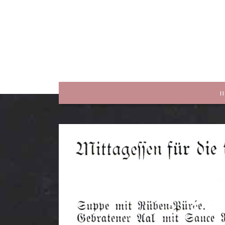
rewriting history
H