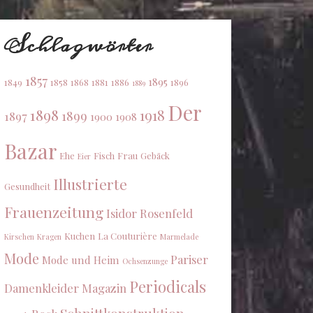
Schlagwörter
1857
1895
1849
1858
1868
1881
1886
1896
1889
Der
1898
1918
1899
1897
1900
1908
Bazar
Ehe
Fisch
Frau
Gebäck
Eier
Illustrierte
Gesundheit
Frauenzeitung
Isidor Rosenfeld
Kuchen
La Couturière
Kirschen
Kragen
Marmelade
Mode
Pariser
Mode und Heim
Ochsenzunge
Periodicals
Damenkleider Magazin