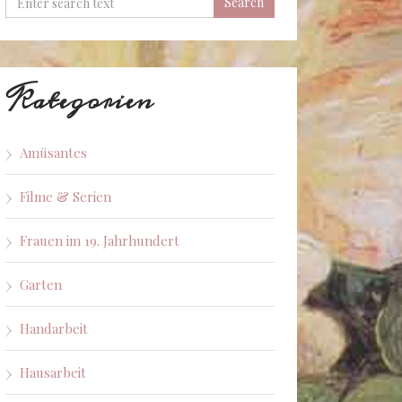
Kategorien
Amüsantes
Filme & Serien
Frauen im 19. Jahrhundert
Garten
Handarbeit
Hausarbeit