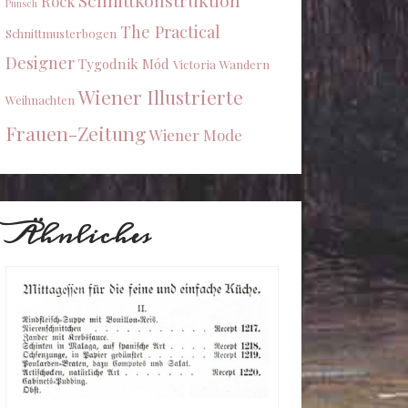
Schnittkonstruktion
Rock
Punsch
The Practical
Schnittmusterbogen
Designer
Tygodnik Mód
Victoria
Wandern
Wiener Illustrierte
Weihnachten
Frauen-Zeitung
Wiener Mode
Ähnliches