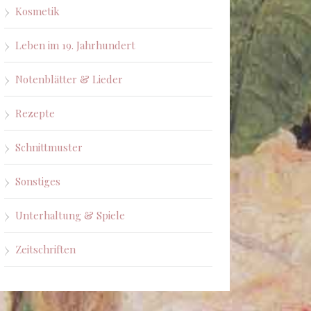
Kosmetik
Leben im 19. Jahrhundert
Notenblätter & Lieder
Rezepte
Schnittmuster
Sonstiges
Unterhaltung & Spiele
Zeitschriften