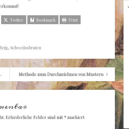
terkommt!
Twitter
Bookmark
Print
teig
,
Schweinsbraten
stigen Spielzeug-Affen
Methode zum Durchzeichnen von Mustern
mentar
ht.
Erforderliche Felder sind mit
*
markiert