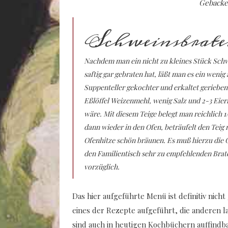
Gebacke
Schweinsbraten
Nachdem man ein nicht zu kleines Stück Sch
saftig gar gebraten hat, läßt man es ein wen
Suppenteller gekochter und erkaltet gerieben
Eßlöffel Weizenmehl, wenig Salz und 2-3 Eiern
wäre. Mit diesem Teige belegt man reichlich 1/
dann wieder in den Ofen, beträufelt den Teig m
Ofenhitze schön bräunen. Es muß hierzu die Ob
den Familientisch sehr zu empfehlenden Bra
vorzüglich.
Das hier aufgeführte Menü ist definitiv nicht
eines der Rezepte aufgeführt, die anderen la
sind auch in heutigen Kochbüchern auffindba