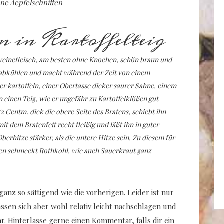
ne Aepfelschnitten
 in Kartoffelteig
weinefleisch, am besten ohne Knochen, schön braun und
ig abkühlen und macht während der Zeit von einem
er kartoffeln, einer Obertasse dicker saurer Sahne, einem
 einen Teig, wie er ungefähr zu Kartoffelklößen gut
2 Centm. dick die obere Seite des Bratens, schiebt ihn
it dem Bratenfett recht fleißig und läßt ihn in guter
erhitze stärker, als die untere Hitze sein. Zu diesem für
ten schmeckt Rothkohl, wie auch Sauerkraut ganz
 ganz so sättigend wie die vorherigen. Leider ist nur
ssen sich aber wohl relativ leicht nachschlagen und
r. Hinterlasse gerne einen Kommentar, falls dir ein