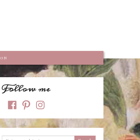
trumpf
KON
Follow me
facebook
pinterest
instagram