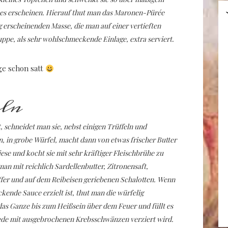
ines erscheinen. Hierauf thut man das Maronen-Pürée
g erscheinenden Masse, die man auf einer vertieften
uppe, als sehr wohlschmeckende Einlage, extra serviert.
ge schon satt
eln
 schneidet man sie, nebst einigen Trüffeln und
 in grobe Würfel, macht dann von etwas frischer Butter
ese und kocht sie mit sehr kräftiger Fleischbrühe zu
man mit reichlich Sardellenbutter, Zitronensaft,
fer und auf dem Reibeisen geriebenen Schalotten. Wenn
ende Sauce erzielt ist, thut man die würfelig
as Ganze bis zum Heißsein über dem Feuer und füllt es
ede mit ausgebrochenen Krebsschwänzen verziert wird.