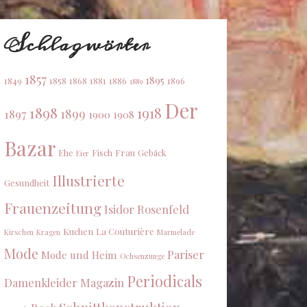
Schlagwörter
1857
1895
1849
1858
1868
1881
1886
1896
1889
Der
1898
1918
1899
1897
1900
1908
Bazar
Ehe
Fisch
Frau
Gebäck
Eier
Illustrierte
Gesundheit
Frauenzeitung
Isidor Rosenfeld
Kuchen
La Couturière
Kirschen
Kragen
Marmelade
Mode
Pariser
Mode und Heim
Ochsenzunge
Periodicals
Damenkleider Magazin