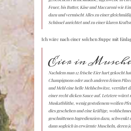
Feuer, bis Butter, Käse und Maccaroni wie E
dazu und vermischt Alles zu einer gleichmäßi
Schüssel anrichtet und zu einer klaren Krafts
Ich wäre nach einer solchen Suppe mit Einla
Eier in Musch
Nachdem man 12 frische Eier hart gekocht hat,
Champignons oder auch anderen feinen Pilzen,
und Mehl eine helle Mehlschwitze, verrührt di
einer recht dicken Sauce auf. Letztere würzt 
Muskatblüthe, wenig gestoßenem weißen Pfef
dies geschehen und eine kräftige, wohlschmeck
geschnittenen Ingredienzien dazu, schwenkt d
dann sogleich in erwärmte Muscheln, deren j