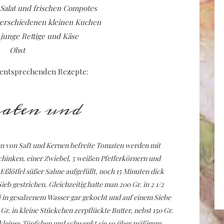
Salat und frischen Compotes
erschiedenen kleinen Kuchen
 junge Rettige und Käse
Obst
ie entsprechenden Rezepte:
aten und
en von Saft und Kernen befreite Tomaten werden mit
chinken, einer Zwiebel, 5 weißen Pfefferkörnern und
Eßlöffel süßer Sahne aufgefüllt, noch 15 Minuten dick
eb gestrichen. Gleichzeitig hatte man 200 Gr. in 2 1/2
in gesalzenem Wasser gar gekocht und auf einem Siebe
Gr. in kleine Stückchen zerpflückte Butter, nebst 150 Gr.
kleines Töpfchen und schwenkt sie so über mäßigem