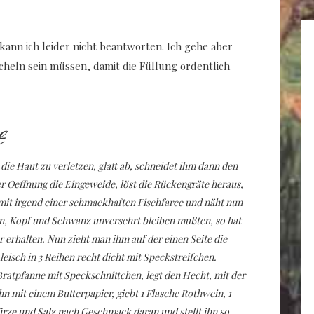
ann ich leider nicht beantworten. Ich gehe aber
cheln sein müssen, damit die Füllung ordentlich
t
ie Haut zu verletzen, glatt ab, schneidet ihm dann den
er Oeffnung die Eingeweide, löst die Rückengräte heraus,
ch mit irgend einer schmackhaften Fischfarce und näht nun
n, Kopf und Schwanz unversehrt bleiben mußten, so hat
r erhalten. Nun zieht man ihm auf der einen Seite die
leisch in 3 Reihen recht dicht mit Speckstreifchen.
ratpfanne mit Speckschnittchen, legt den Hecht, mit der
hn mit einem Butterpapier, giebt 1 Flasche Rothwein, 1
ürze und Salz nach Geschmack daran und stellt ihn so