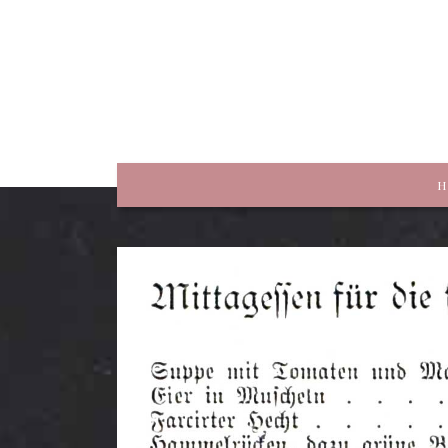
rewriting history
H