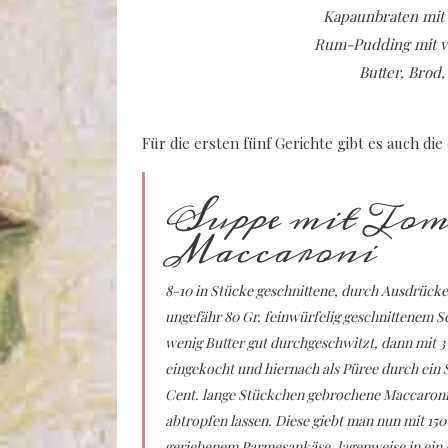
Kapaunbraten mit 
Rum-Pudding mit v
Butter, Brod,
Für die ersten fünf Gerichte gibt es auch d
Suppe mit Tom
Maccaroni
8-10 in Stücke geschnittene, durch Ausdrück
ungefähr 80 Gr. feinwürfelig geschnittenem S
wenig Butter gut durchgeschwitzt, dann mit 3 
eingekocht und hiernach als Püree durch ein Si
Cent. lange Stückchen gebrochene Maccaroni 
abtropfen lassen. Diese giebt man nun mit 150 
geriebenem Parmesankäse, lagenweise in ein 