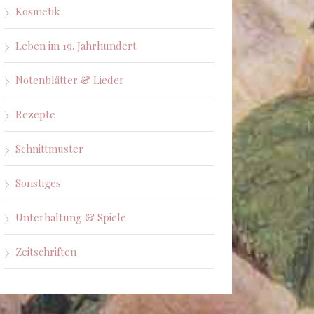
Kosmetik
Leben im 19. Jahrhundert
Notenblätter & Lieder
Rezepte
Schnittmuster
Sonstiges
Unterhaltung & Spiele
Zeitschriften