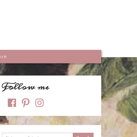
trumpf
KON
Follow me
facebook
pinterest
instagram