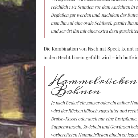
reichlich 1 1/2 Stunden vor dem Anrichten in 
Begießen gar werden und, nachdem das Butterp
man ihn auf eine ovale Schüssel, garnirt ihn m
und servirt ihn mit einer extra dazu gereicht
Die Kombination von Fisch mit Speck kennt ma
in den Hecht hinein gefüllt wird – ich hoffe 
Hammelrücken 
Bohnen
Je nach Bedarf ein ganzer oder ein halber Ha
wird der Rücken hübsch zugestutzt und recht 
Braise-Kessel oder auch nur eine Bratpfanne
Suppenwurzeln, Zwiebeln und Gewürzen belegt
vorbereiteten Hammelrücken hinein zu legen u