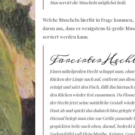
Man servirt die Muscheln möglichst heiß.
Welche Muscheln hierfür in Frage kommen, k
davon aus, dass es wenigstens Ei-große Mus
serviert werden kann.
Farcirter Hech
Einen mittelgroßen Hecht schuppt man, ohne d
Rücken der Länge nach auf, entfernt aus dies
reinigt und salzt den Fisch, füllt ihn hierna
den Rücken wieder fest zusammen. Da Flosse
der Hecht jetzt seine natürliche Gestalt wiede
Haut ab und spickt das dadurch blos gelegte F
Hierauf belegt man eine zur Größe passende B
gespickten Seite nach oben, darauf, bedeckt i
Vorlegelöffel voll Fleischbrühe, Kräuter, Gew