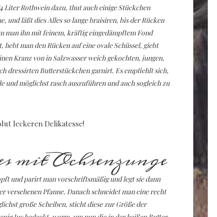
1/4 Liter Rothwein dazu, thut auch einige Stückchen
e, und läßt dies Alles so lange braisiren, bis der Rücken
dem man ihn mit feinem, kräftig eingedämpftem Fond
st, hebt man den Rücken auf eine ovale Schüssel, giebt
einen Kranz von in Salzwasser weich gekochten, jungen,
h dressirten Butterstückchen garnirt. Es empfiehlt sich,
le und möglichst rasch auszuführen und auch sogleich zu
lut leckeren Delikatesse!
es mit Ochsenzunge
pft und parirt man vorschriftsmäßig und legt sie dann
tter versehenen Pfanne. Danach schneidet man eine recht
ichst große Scheiben, sticht diese zur Größe der
 wenig Jus bedeckt, warm, um nun die in der heißen Butter