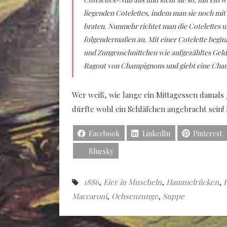
liegenden Cotelettes, indem man sie noch mit 
braten. Nunmehr richtet man die Cotelettes u
folgendermaßen an. Mit einer Cotelette begin
und Zungenschnittchen wie aufgezähltes Geld k
Ragout von Champignons und giebt eine Cha
Wer weiß, wie lange ein Mittagessen damals
dürfte wohl ein Schläfchen angebracht sein
Facebook
LinkedIn
Pinterest
Bluesky
1886
,
Eier in Muscheln
,
Hammelrücken
,
Maccaroni
,
Ochsenzunge
,
Suppe