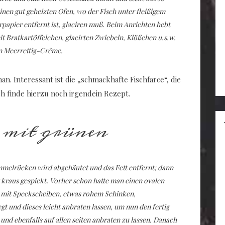
einen gut geheizten Ofen, wo der Fisch unter fleißigem
apier entfernt ist, glaciren muß. Beim Anrichten hebt
it Bratkartöffelchen, glacirten Zwiebeln, Klößchen u.s.w.
en Meerrettig-Crême.
n. Interessant ist die „schmackhafte Fischfarce“, die
ich finde hierzu noch irgendein Rezept.
mit grünen
mmelrücken wird abgehäutet und das Fett entfernt; dann
kraus gespickt. Vorher schon hatte man einen ovalen
, mit Speckscheiben, etwas rohem Schinken,
 und dieses leicht anbraten lassen, um nun den fertig
nd ebenfalls auf allen seiten anbraten zu lassen. Danach