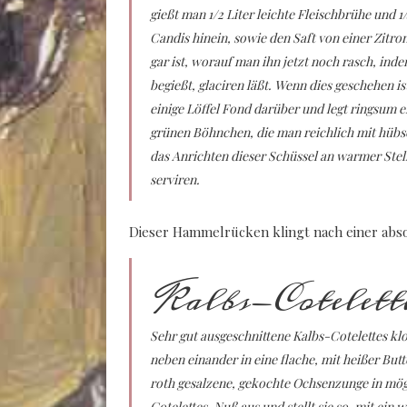
gießt man 1/2 Liter leichte Fleischbrühe und 
Candis hinein, sowie den Saft von einer Zitron
gar ist, worauf man ihn jetzt noch rasch, in
begießt, glaciren läßt. Wenn dies geschehen i
einige Löffel Fond darüber und legt ringsum 
grünen Böhnchen, die man reichlich mit hübsc
das Anrichten dieser Schüssel an warmer Stel
serviren.
Dieser Hammelrücken klingt nach einer abso
Kalbs-Cotelett
Sehr gut ausgeschnittene Kalbs-Cotelettes klo
neben einander in eine flache, mit heißer Bu
roth gesalzene, gekochte Ochsenzunge in mögl
Cotelettes-Nuß aus und stellt sie so, mit ein