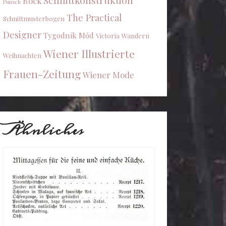
Schnittkonstruktion
Rock
Punsch
The Practical
Schnittmusterbogen
Designer
Tygodnik Mód
Victoria
Wandern
Wiener Illustrierte
Weihnachten
Frauen-Zeitung
Wiener Mode
Ähnliches