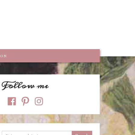
trumpf
KON
Follow me
facebook
pinterest
instagram