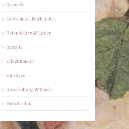
Kosmetik
Leben im 19. Jahrhundert
Notenblätter & Lieder
Rezepte
Schnittmuster
Sonstiges
Unterhaltung & Spiele
Zeitschriften