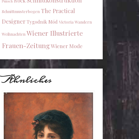
Schnittkonstruktion
Rock
Punsch
The Practical
Schnittmusterbogen
Designer
Tygodnik Mód
Victoria
Wandern
Wiener Illustrierte
Weihnachten
Frauen-Zeitung
Wiener Mode
Ähnliches