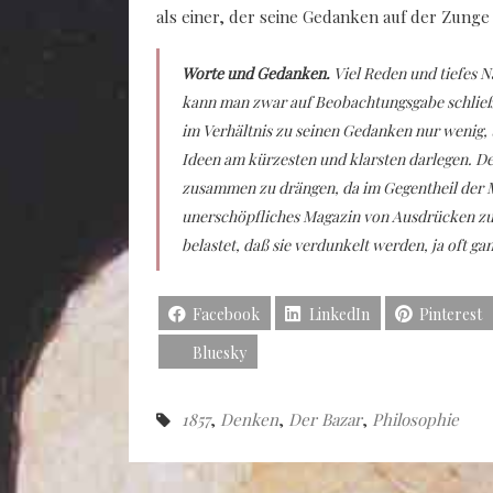
als einer, der seine Gedanken auf der Zunge 
Worte und Gedanken.
Viel Reden und tiefes 
kann man zwar auf Beobachtungsgabe schließen
im Verhältnis zu seinen Gedanken nur wenig, u
Ideen am kürzesten und klarsten darlegen. De
zusammen zu drängen, da im Gegentheil der Me
unerschöpfliches Magazin von Ausdrücken zu 
belastet, daß sie verdunkelt werden, ja oft ga
Facebook
LinkedIn
Pinterest
Bluesky
1857
,
Denken
,
Der Bazar
,
Philosophie