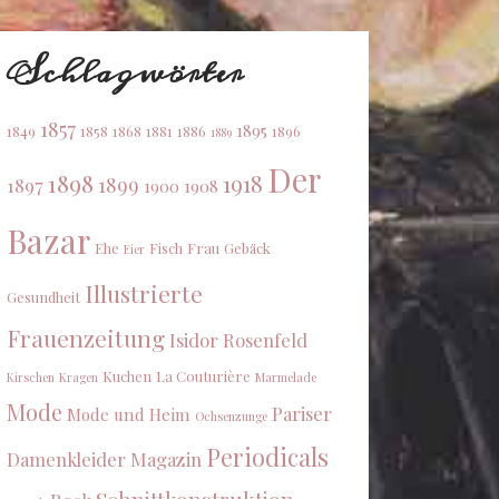
Schlagwörter
1857
1895
1849
1858
1868
1881
1886
1896
1889
Der
1898
1918
1899
1897
1900
1908
Bazar
Ehe
Fisch
Frau
Gebäck
Eier
Illustrierte
Gesundheit
Frauenzeitung
Isidor Rosenfeld
Kuchen
La Couturière
Kirschen
Kragen
Marmelade
Mode
Pariser
Mode und Heim
Ochsenzunge
Periodicals
Damenkleider Magazin