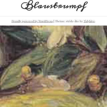
Blaustrumpf
Proudly powered by WordPress
|
Theme: stride-lite by
Tidyhive
.