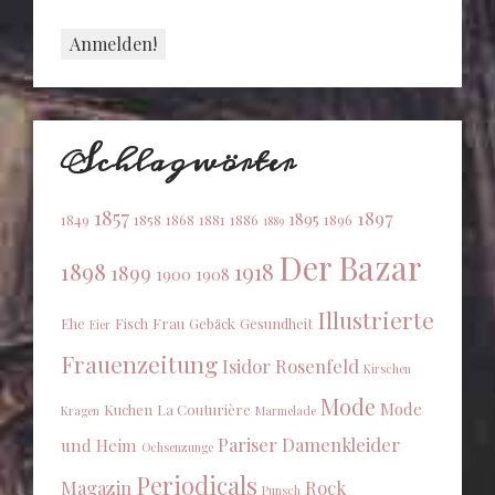
Schlagwörter
1857
1897
1895
1849
1858
1868
1881
1886
1896
1889
Der Bazar
1898
1918
1899
1900
1908
Illustrierte
Ehe
Fisch
Frau
Gebäck
Gesundheit
Eier
Frauenzeitung
Isidor Rosenfeld
Kirschen
Mode
Mode
Kuchen
La Couturière
Kragen
Marmelade
Pariser Damenkleider
und Heim
Ochsenzunge
Periodicals
Magazin
Rock
Punsch