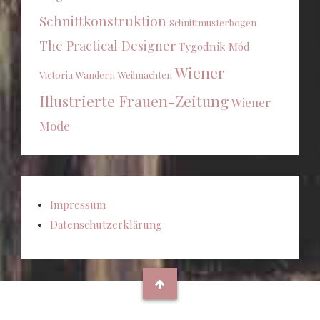
Schnittkonstruktion
Schnittmusterbogen
The Practical Designer
Tygodnik Mód
Wiener
Victoria
Wandern
Weihnachten
Illustrierte Frauen-Zeitung
Wiener
Mode
Impressum
Datenschutzerklärung