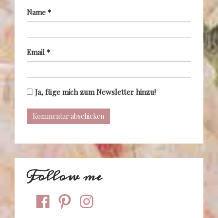
Name
*
Email
*
Ja, füge mich zum Newsletter hinzu!
Follow me
facebook
pinterest
instagram