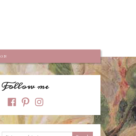
trumpf
KON
Follow me
facebook
pinterest
instagram