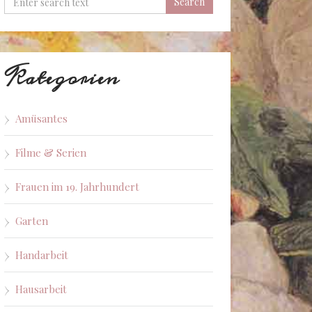
Kategorien
Amüsantes
Filme & Serien
Frauen im 19. Jahrhundert
Garten
Handarbeit
Hausarbeit