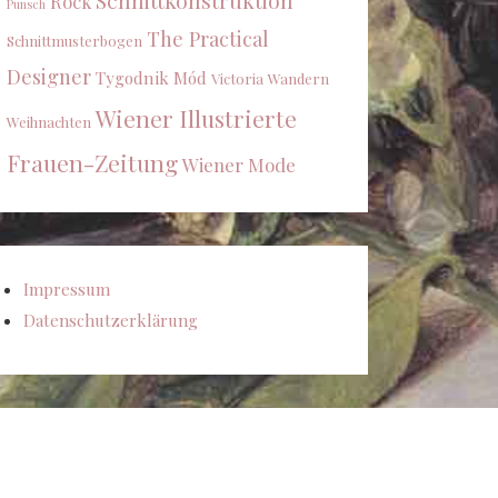
Schnittkonstruktion
Rock
Punsch
The Practical
Schnittmusterbogen
Designer
Tygodnik Mód
Victoria
Wandern
Wiener Illustrierte
Weihnachten
Frauen-Zeitung
Wiener Mode
Impressum
Datenschutzerklärung