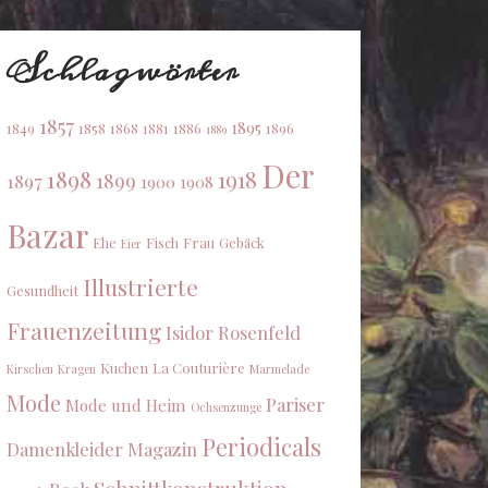
Schlagwörter
1857
1895
1849
1858
1868
1881
1886
1896
1889
Der
1898
1918
1899
1897
1900
1908
Bazar
Ehe
Fisch
Frau
Gebäck
Eier
Illustrierte
Gesundheit
Frauenzeitung
Isidor Rosenfeld
Kuchen
La Couturière
Kirschen
Kragen
Marmelade
Mode
Pariser
Mode und Heim
Ochsenzunge
Periodicals
Damenkleider Magazin