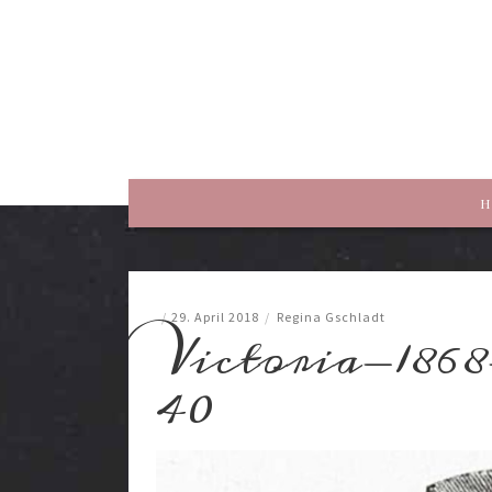
rewriting history
H
/
29. April 2018
/
Regina Gschladt
Victoria-186
40