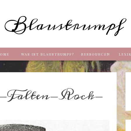
Blaus
OME
WAS IST BLAUSTRUMPF?
RESSOURCEN
LEXI
8-Falten-Rock-