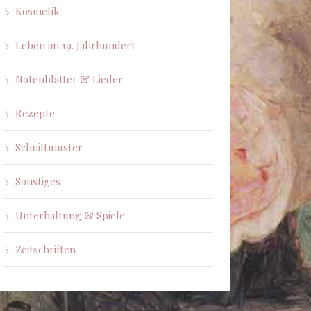
Kosmetik
Leben im 19. Jahrhundert
Notenblätter & Lieder
Rezepte
Schnittmuster
Sonstiges
Unterhaltung & Spiele
Zeitschriften