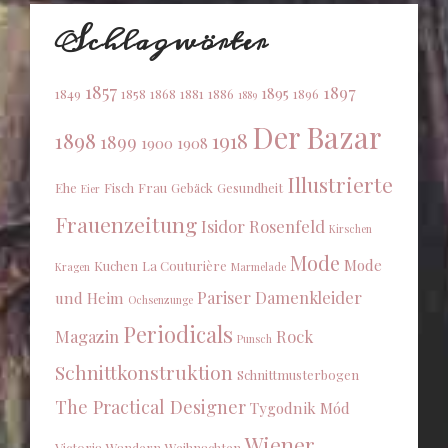
Schlagwörter
1857
1897
1895
1849
1858
1868
1881
1886
1896
1889
Der Bazar
1898
1918
1899
1900
1908
Illustrierte
Ehe
Fisch
Frau
Gebäck
Gesundheit
Eier
Frauenzeitung
Isidor Rosenfeld
Kirschen
Mode
Mode
Kuchen
La Couturière
Kragen
Marmelade
Pariser Damenkleider
und Heim
Ochsenzunge
Periodicals
Magazin
Rock
Punsch
Schnittkonstruktion
Schnittmusterbogen
The Practical Designer
Tygodnik Mód
Wiener
Victoria
Wandern
Weihnachten