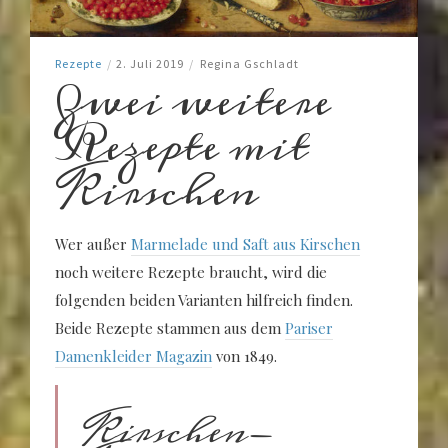
Rezepte
/
2. Juli 2019
/
Regina Gschladt
Zwei weitere
Rezepte mit
Kirschen
Wer außer
Marmelade und Saft aus Kirschen
noch weitere Rezepte braucht, wird die
folgenden beiden Varianten hilfreich finden.
Beide Rezepte stammen aus dem
Pariser
Damenkleider Magazin
von 1849.
Kirschen-