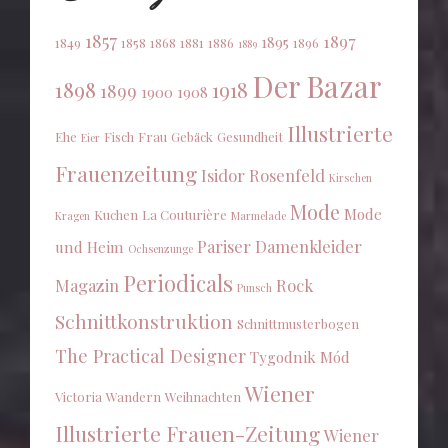
1857
1897
1895
1849
1858
1868
1881
1886
1896
1889
Der Bazar
1898
1918
1899
1900
1908
Illustrierte
Ehe
Fisch
Frau
Gebäck
Gesundheit
Eier
Frauenzeitung
Isidor Rosenfeld
Kirschen
Mode
Mode
Kuchen
La Couturière
Kragen
Marmelade
Pariser Damenkleider
und Heim
Ochsenzunge
Periodicals
Magazin
Rock
Punsch
Schnittkonstruktion
Schnittmusterbogen
The Practical Designer
Tygodnik Mód
Wiener
Victoria
Wandern
Weihnachten
Illustrierte Frauen-Zeitung
Wiener