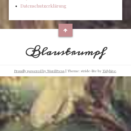
Datenschutzerklärung
Blaustrumpf
Proudly powered by WordPress
|
Theme: stride-lite by
Tidyhive
.