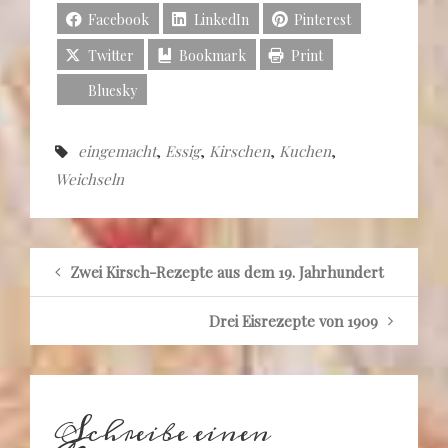
Facebook
LinkedIn
Pinterest
Twitter
Bookmark
Print
Bluesky
eingemacht
,
Essig
,
Kirschen
,
Kuchen
,
Weichseln
Zwei Kirsch-Rezepte aus dem 19. Jahrhundert
Drei Eisrezepte von 1909
Schreibe einen