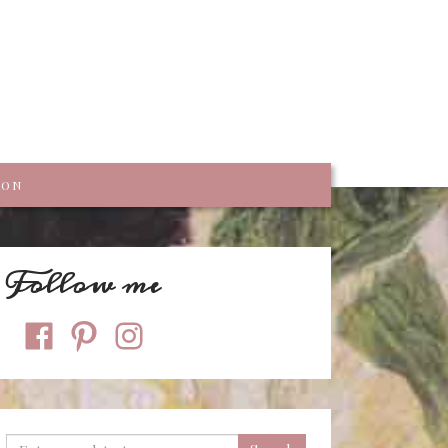
trumpf
KON
Follow me
facebook
pinterest
instagram