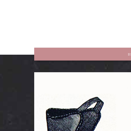
rewriting history
H