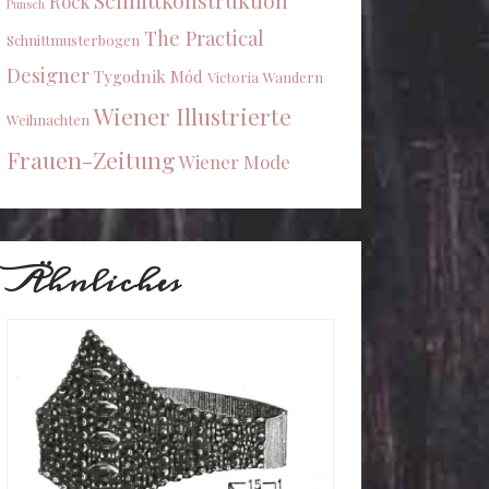
Schnittkonstruktion
Rock
Punsch
The Practical
Schnittmusterbogen
Designer
Tygodnik Mód
Victoria
Wandern
Wiener Illustrierte
Weihnachten
Frauen-Zeitung
Wiener Mode
Ähnliches