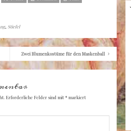
ung
,
Stiefel
Zwei Blumenkostüme für den Maskenball
mentar
ht.
Erforderliche Felder sind mit
*
markiert