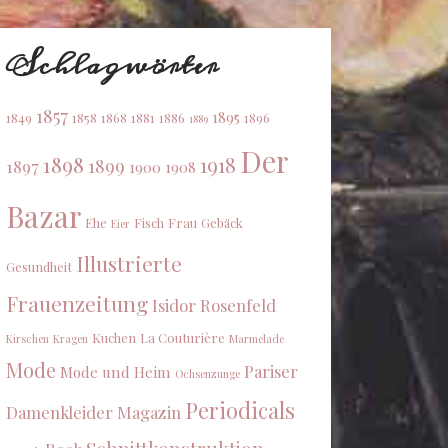
Schlagwörter
1857
1895
1849
1858
1868
1881
1886
1896
1889
Der
1898
1918
1899
1897
1900
1908
Bazar
Ehe
Fisch
Frau
Gebäck
Eier
Illustrierte
Gesundheit
Frauenzeitung
Isidor Rosenfeld
Kuchen
La Couturière
Kirschen
Kragen
Marmelade
Mode
Pariser
Mode und Heim
Ochsenzunge
Periodicals
Damenkleider Magazin