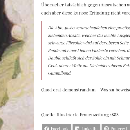
Überzieher tatsächlich gegen Ausrutschen auf 
euch aber diese kuriose Erfindung nicht vor
Die Abb. 59-60 veranschaulichen eine practisc
ziehenden Absatz, welcher das leichte Ausgleit
schwarze Filzsohle wird auf der oberen Seit
Rande mit einer kleinen Filzleiste versehen, 
Double schließt sich der Sohle ein mit Schnur
Cent. oberer Weite an. Die beiden oberen Ecken
Gummiband.
Quod erat demonstrandum – Was zu bewei
Quelle: Illustrierte Frauenzeitung 1888
Facebook
LinkedIn
Pinterest