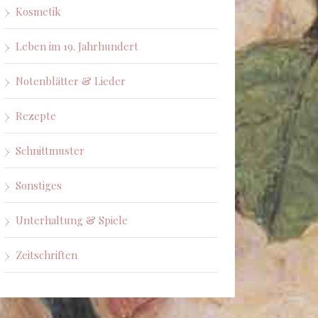
Kosmetik
Leben im 19. Jahrhundert
Notenblätter & Lieder
Rezepte
Schnittmuster
Sonstiges
Unterhaltung & Spiele
Zeitschriften